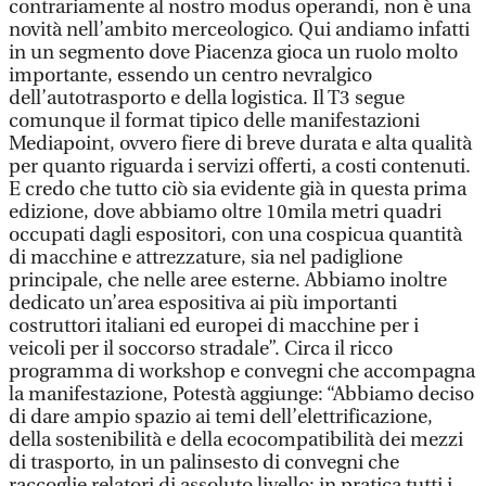
contrariamente al nostro modus operandi, non è una
novità nell’ambito merceologico. Qui andiamo infatti
in un segmento dove Piacenza gioca un ruolo molto
importante, essendo un centro nevralgico
dell’autotrasporto e della logistica. Il T3 segue
comunque il format tipico delle manifestazioni
Mediapoint, ovvero fiere di breve durata e alta qualità
per quanto riguarda i servizi offerti, a costi contenuti.
E credo che tutto ciò sia evidente già in questa prima
edizione, dove abbiamo oltre 10mila metri quadri
occupati dagli espositori, con una cospicua quantità
di macchine e attrezzature, sia nel padiglione
principale, che nelle aree esterne. Abbiamo inoltre
dedicato un’area espositiva ai più importanti
costruttori italiani ed europei di macchine per i
veicoli per il soccorso stradale”. Circa il ricco
programma di workshop e convegni che accompagna
la manifestazione, Potestà aggiunge: “Abbiamo deciso
di dare ampio spazio ai temi dell’elettrificazione,
della sostenibilità e della ecocompatibilità dei mezzi
di trasporto, in un palinsesto di convegni che
raccoglie relatori di assoluto livello: in pratica tutti i