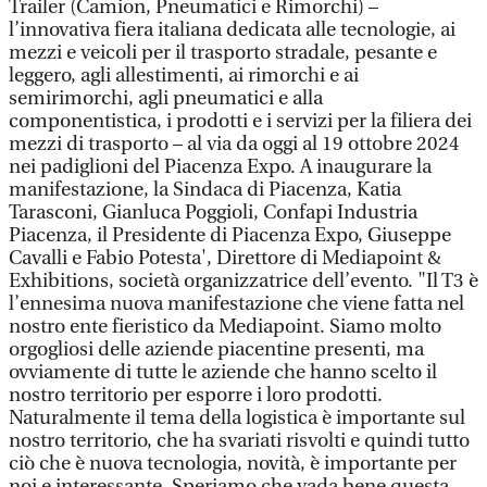
Trailer (Camion, Pneumatici e Rimorchi) –
l’innovativa fiera italiana dedicata alle tecnologie, ai
mezzi e veicoli per il trasporto stradale, pesante e
leggero, agli allestimenti, ai rimorchi e ai
semirimorchi, agli pneumatici e alla
componentistica, i prodotti e i servizi per la filiera dei
mezzi di trasporto – al via da oggi al 19 ottobre 2024
nei padiglioni del Piacenza Expo. A inaugurare la
manifestazione, la Sindaca di Piacenza, Katia
Tarasconi, Gianluca Poggioli, Confapi Industria
Piacenza, il Presidente di Piacenza Expo, Giuseppe
Cavalli e Fabio Potesta', Direttore di Mediapoint &
Exhibitions, società organizzatrice dell’evento. "Il T3 è
l’ennesima nuova manifestazione che viene fatta nel
nostro ente fieristico da Mediapoint. Siamo molto
orgogliosi delle aziende piacentine presenti, ma
ovviamente di tutte le aziende che hanno scelto il
nostro territorio per esporre i loro prodotti.
Naturalmente il tema della logistica è importante sul
nostro territorio, che ha svariati risvolti e quindi tutto
ciò che è nuova tecnologia, novità, è importante per
noi e interessante. Speriamo che vada bene questa