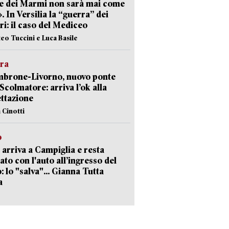
e dei Marmi non sarà mai come
». In Versilia la “guerra” dei
i: il caso del Mediceo
teo Tuccini e Luca Basile
era
mbrone-Livorno, nuovo ponte
 Scolmatore: arriva l’ok alla
ttazione
 Cinotti
o
 arriva a Campiglia e resta
ato con l'auto all’ingresso del
: lo "salva"... Gianna Tutta
a