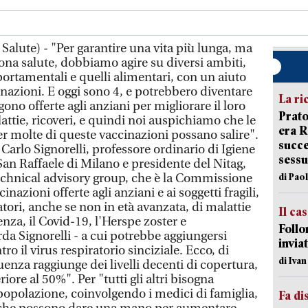
Salute) - "Per garantire una vita più lunga, ma
ona salute, dobbiamo agire su diversi ambiti,
rtamentali e quelli alimentari, con un aiuto
inazioni. E oggi sono 4, e potrebbero diventare
La ri
ono offerte agli anziani per migliorare il loro
Prato
lattie, ricoveri, e quindi noi auspichiamo che le
era 
r molte di queste vaccinazioni possano salire".
succe
Carlo Signorelli, professore ordinario di Igiene
sessu
 San Raffaele di Milano e presidente del Nitag,
chnical advisory group, che è la Commissione
di Pao
nazioni offerte agli anziani e ai soggetti fragili,
tori, anche se non in età avanzata, di malattie
Il ca
enza, il Covid-19, l'Herspe zoster e
Follo
da Signorelli - a cui potrebbe aggiungersi
inviat
o il virus respiratorio sinciziale. Ecco, di
di Iva
uenza raggiunge dei livelli decenti di copertura,
ore al 50%". Per "tutti gli altri bisogna
popolazione, coinvolgendo i medici di famiglia,
Fa di