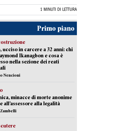
1 MINUTI DI LETTURA
Primo piano
costruzione
, ucciso in carcere a 32 anni: chi
Raymond Ikanagbon e cosa è
sso nella sezione dei reati
ali
lo Nencioni
so
nica, minacce di morte anonime
e all’assessore alla legalità
n Zambelli
scutere