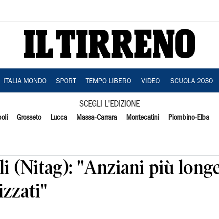
ITALIA MONDO
SPORT
TEMPO LIBERO
VIDEO
SCUOLA 2030
SCEGLI L'EDIZIONE
oli
Grosseto
Lucca
Massa-Carrara
Montecatini
Piombino-Elba
li (Nitag): "Anziani più long
zzati"