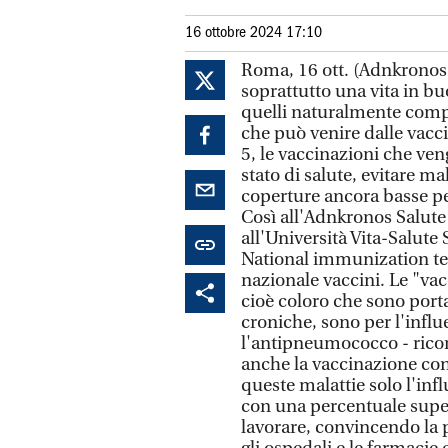
16 ottobre 2024 17:10
Roma, 16 ott. (Adnkronos 
soprattutto una vita in bu
quelli naturalmente compo
che può venire dalle vacc
5, le vaccinazioni che veng
stato di salute, evitare ma
coperture ancora basse pe
Così all'Adnkronos Salute 
all'Università Vita-Salute
National immunization te
nazionale vaccini. Le "vacci
cioè coloro che sono porta
croniche, sono per l'influ
l'antipneumococco - ricor
anche la vaccinazione contr
queste malattie solo l'infl
con una percentuale superi
lavorare, convincendo la 