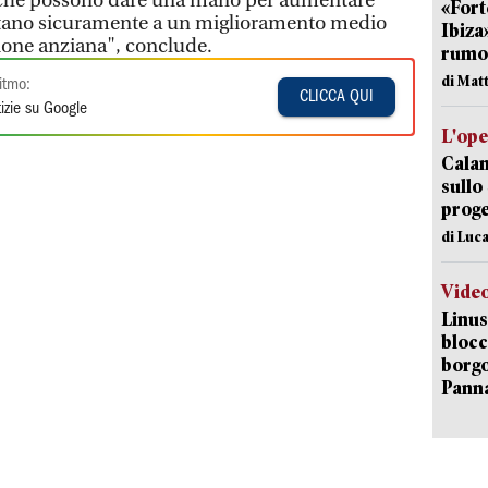
ie che possono dare una mano per aumentare
«Fort
rtano sicuramente a un miglioramento medio
Ibiza
zione anziana", conclude.
rumor
di Mat
itmo:
CLICCA QUI
izie su Google
L'op
Cala
sullo
proge
di Luca
Vide
Linus
blocc
borgo
Pann