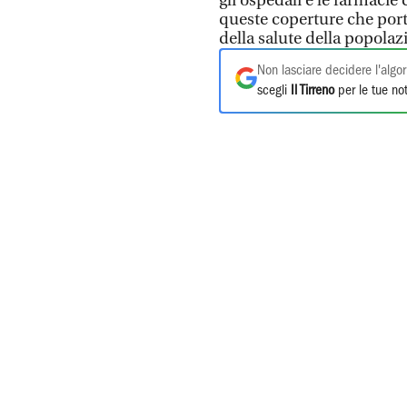
gli ospedali e le farmac
queste coperture che po
della salute della popola
Non lasciare decidere l'algor
scegli
Il Tirreno
per le tue not