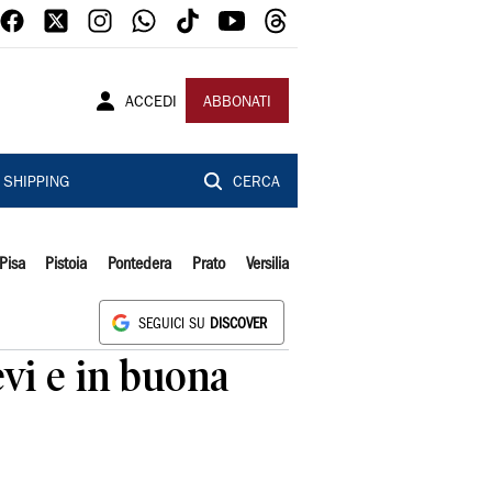
ACCEDI
ABBONATI
SHIPPING
CERCA
Pisa
Pistoia
Pontedera
Prato
Versilia
SEGUICI SU
DISCOVER
evi e in buona