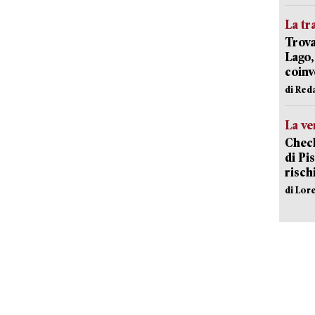
La tr
Trova
Lago,
coinv
di Red
La ve
Check
di Pis
risch
di Lor