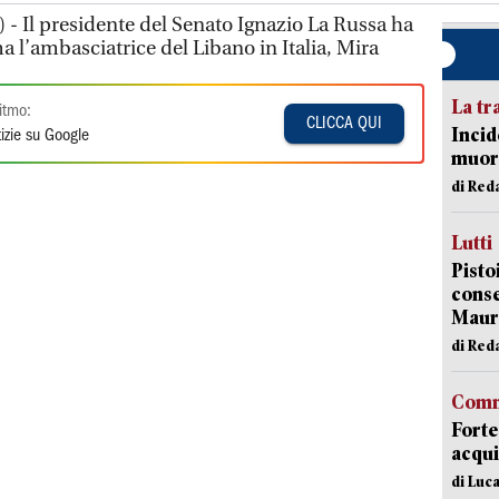
 - Il presidente del Senato Ignazio La Russa ha
 l’ambasciatrice del Libano in Italia, Mira
La tr
itmo:
CLICCA QUI
Incid
izie su Google
muore
di Red
Lutti
Pisto
conse
Mauro
di Red
Comm
Forte
acqui
di Luca