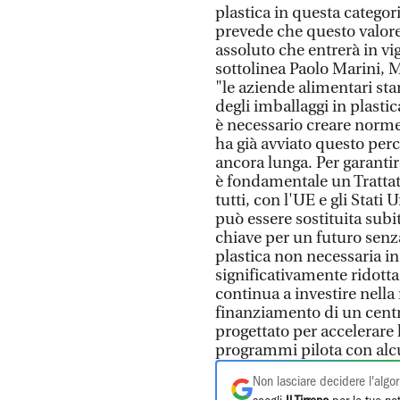
plastica in questa categor
prevede che questo valore
assoluto che entrerà in v
sottolinea Paolo Marini, 
"le aziende alimentari st
degli imballaggi in plas
è necessario creare norme
ha già avviato questo perc
ancora lunga. Per garanti
è fondamentale un Trattato
tutti, con l'UE e gli Stati
può essere sostituita subi
chiave per un futuro senza
plastica non necessaria in 
significativamente ridotta 
continua a investire nella 
finanziamento di un centr
progettato per accelerare 
programmi pilota con alc
Non lasciare decidere l'algor