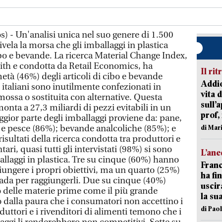
) - Un'analisi unica nel suo genere di 1.500
vela la morsa che gli imballaggi in plastica
ibo e bevande. La ricerca Material Change Index,
h e condotta da Retail Economics, ha
Il rit
metà (46%) degli articoli di cibo e bevande
Addio
italiani sono inutilmente confezionati in
vita 
mossa o sostituita con alternative. Questa
sull’
nta a 27,3 miliardi di pezzi evitabili in un
prof,
aggior parte degli imballaggi proviene da: pane,
e e pesce (86%); bevande analcoliche (85%); e
di Mar
risultati della ricerca condotta tra produttori e
ari, quasi tutti gli intervistati (98%) si sono
L’an
mballaggi in plastica. Tre su cinque (60%) hanno
Franc
ungere i propri obiettivi, ma un quarto (25%)
ha fin
trada per raggiungerli. Due su cinque (40%)
uscir
o delle materie prime come il più grande
la su
o dalla paura che i consumatori non accettino i
di Pao
ttori e i rivenditori di alimenti temono che i