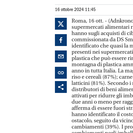
16 ottobre 2024 11:45
Roma, 16 ott. - (Adnkronos
supermercati alimentari ri
hanno sugli acquisti di c
commissionata da DS Smit
identificato che quasi la 
presenti nei supermercati 
plastica che può essere ri
montagna di plastica ammo
anno in tutta Italia. La m
riso e cereali (87%); carn
latticini (81%). Secondo i 
distributori di beni aliment
attivati per ridurre gli i
due anni o meno per raggi
afferma di essere fuori s
hanno identificato il cost
ostacolo, seguito da vicin
cambiamenti (39%). I produ