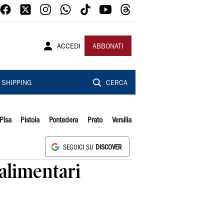
ACCEDI
ABBONATI
SHIPPING
CERCA
Pisa
Pistoia
Pontedera
Prato
Versilia
SEGUICI SU
DISCOVER
 alimentari