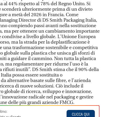
ia al 44% rispetto al 78% del Regno Unito. Si
 scenderà ulteriormente prima di un divieto
igore a metà del 2026 in Francia. Come
Managing Director di DS Smith Packaging Italia,
anno compiendo passi avanti nella sostituzione
tica, ma per ottenere un cambiamento importante
 condivise a livello globale. L'Unione Europea
orso, ma la strada per la deplastificazione è
re una trasformazione sostenibile e competitiva
 globale sulla plastica che unisca gli sforzi di
 Uniti a guidare il cammino. Non tutta la plastica
to, ma regolamentare per ridurne l'uso è la
 rifiuti inutili”. DS Smith stima che il 90% della
Italia possa essere sostituita o
da alternative basate sulle fibre, e l'azienda
ricerca di nuove soluzioni. Ciò include il
o globale di ricerca, sviluppo e innovazione,
l'innovazione radicale nel packaging e gestire
une delle più grandi aziende FMCG.
itmo:
CLICCA QUI