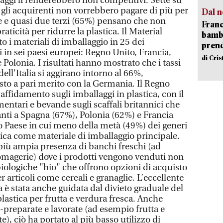
ggi li renderebbero non competitivi. Sette su
 gli acquirenti non vorrebbero pagare di più per
Dal n
e e quasi due terzi (65%) pensano che non
Franc
raticità per ridurre la plastica. Il Material
bambi
 i materiali di imballaggio in 25 dei
pren
 in sei paesi europei: Regno Unito, Francia,
di Cri
 Polonia. I risultati hanno mostrato che i tassi
dell'Italia si aggirano intorno al 66%,
osto a pari merito con la Germania. Il Regno
 affidamento sugli imballaggi in plastica, con il
limentari e bevande sugli scaffali britannici che
nti a Spagna (67%), Polonia (62%) e Francia
co Paese in cui meno della metà (49%) dei generi
stica come materiale di imballaggio principale.
 più ampia presenza di banchi freschi (ad
omagerie) dove i prodotti vengono venduti non
biologiche "bio" che offrono opzioni di acquisto
er articoli come cereali e granaglie. L’eccellente
 è stata anche guidata dal divieto graduale del
plastica per frutta e verdura fresca. Anche
-preparate e lavorate (ad esempio frutta e
e), ciò ha portato al più basso utilizzo di