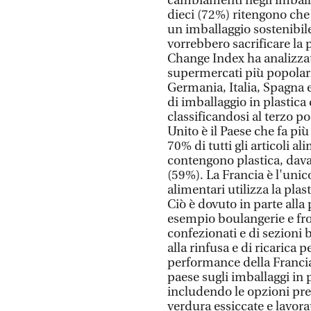
cambiamenti negli imballa
dieci (72%) ritengono che
un imballaggio sostenibil
vorrebbero sacrificare la p
Change Index ha analizzato
supermercati più popolari
Germania, Italia, Spagna e
di imballaggio in plastica 
classificandosi al terzo p
Unito è il Paese che fa più
70% di tutti gli articoli a
contengono plastica, dava
(59%). La Francia è l'uni
alimentari utilizza la pla
Ciò è dovuto in parte alla
esempio boulangerie e fr
confezionati e di sezioni 
alla rinfusa e di ricarica p
performance della Francia
paese sugli imballaggi in 
includendo le opzioni pre
verdura essiccate e lavorat