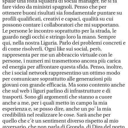
spalle una folta squadra di social manager, né si fa
fare video da ministri spagnoli. Penso che per
ottenere buoni risultati sia fondamentale puntare su
profili qualificati, creativi e capaci, qualità su cui
possono contare i collaboratori che mi supportano.
Le persone le incontro soprattutto per la strada, le
guardo negli occhi e stringo loro la mano. Sempre
qui, nella nostra Liguria. Parlo dei problemi concreti e
di come risolverli. Ogni like sui social, però,
rappresenta per me un abbraccio virtuale con le
persone, i numeri mi trasmettono ancora più carica
ed energia per affrontare questa sfida. Penso, inoltre,
che i social network rappresentino un ottimo modo
per comunicare soprattutto alle generazioni più
giovani con grande efficacia. Ma sono contento anche
che sul web i liguri parlino di infrastrutture e di
trasporti. Sono gli argomenti che stanno a cuore
anche a me, per i quali metto in campo la mia
esperienza e, se posso dire, anche un po' la mia
credibilità nel realizzare le cose. Sarà anche per
quello che c'è un sentiment diverso rispetto al mio
avversario, che non parla di Gronda, di Diga del porto