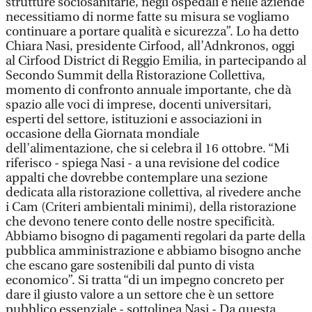
strutture sociosanitarie, negli ospedali e nelle aziende
necessitiamo di norme fatte su misura se vogliamo
continuare a portare qualità e sicurezza”. Lo ha detto
Chiara Nasi, presidente Cirfood, all’Adnkronos, oggi
al Cirfood District di Reggio Emilia, in partecipando al
Secondo Summit della Ristorazione Collettiva,
momento di confronto annuale importante, che dà
spazio alle voci di imprese, docenti universitari,
esperti del settore, istituzioni e associazioni in
occasione della Giornata mondiale
dell’alimentazione, che si celebra il 16 ottobre. “Mi
riferisco - spiega Nasi - a una revisione del codice
appalti che dovrebbe contemplare una sezione
dedicata alla ristorazione collettiva, al rivedere anche
i Cam (Criteri ambientali minimi), della ristorazione
che devono tenere conto delle nostre specificità.
Abbiamo bisogno di pagamenti regolari da parte della
pubblica amministrazione e abbiamo bisogno anche
che escano gare sostenibili dal punto di vista
economico”. Si tratta “di un impegno concreto per
dare il giusto valore a un settore che è un settore
pubblico essenziale - sottolinea Nasi - Da questa