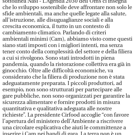
sottolinea Nasi - L’Agenda 2030 dell’Oms ci insegna
che lo sviluppo sostenibile deve affrontare non solo le
sfide ambientali, ma anche quelle legate alla salute,
all’istruzione, alle disuguaglianze sociali e alla
crescita economica, il tutto in un contesto di
cambiamento climatico. Parlando di criteri
ambientali minimi (Cam), abbiamo visto come questi
siano stati imposti con i migliori intenti, ma senza
tener conto della complessità del settore e della filiera
a cui si rivolgono. Sono stati introdotti in piena
pandemia, quando la ristorazione collettiva era già in
ginocchio. Oltre alle difficoltà economiche, va
considerato che la filiera di produzione non è stata
adeguatamente preparata. I piccoli produttori, ad
esempio, non sono strutturati per partecipare alle
gare pubbliche, non sono organizzati per garantire la
sicurezza alimentare e fornire prodotti in misura
quantitativa e qualitativa adeguata alle nostre
richieste”. La presidente Cirfood accoglie “con favore
l’apertura del ministero dell’Ambiente a riscrivere
una circolare esplicativa che aiuti le committenze a
inserire i Cam nei bandi di gara. La terra non è un