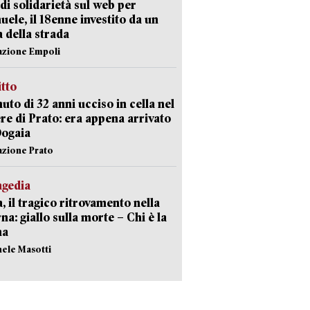
di solidarietà sul web per
ele, il 18enne investito da un
a della strada
azione Empoli
itto
uto di 32 anni ucciso in cella nel
re di Prato: era appena arrivato
Dogaia
azione Prato
agedia
, il tragico ritrovamento nella
rna: giallo sulla morte – Chi è la
ma
hele Masotti