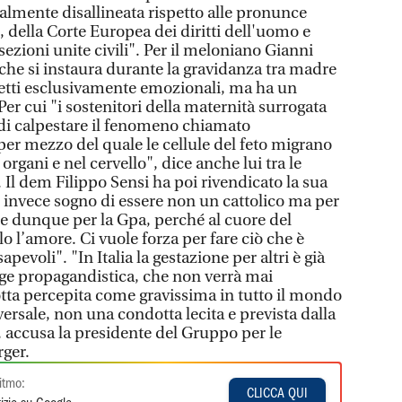
talmente disallineata rispetto alle pronunce
, della Corte Europea dei diritti dell'uomo e
sezioni unite civili". Per il meloniano Gianni
 che si instaura durante la gravidanza tra madre
petti esclusivamente emozionali, ma ha un
er cui "i sostenitori della maternità surrogata
di calpestare il fenomeno chiamato
er mezzo del quale le cellule del feto migrano
rgani e nel cervello", dice anche lui tra le
 Il dem Filippo Sensi ha poi rivendicato la sua
o invece sogno di essere non un cattolico ma per
 e dunque per la Gpa, perché al cuore del
lo l’amore. Ci vuole forza per fare ciò che è
pevoli". "In Italia la gestazione per altri è già
gge propagandistica, che non verrà mai
tta percepita come gravissima in tutto il mondo
ersale, non una condotta lecita e prevista dalla
, accusa la presidente del Gruppo per le
ger.
itmo:
CLICCA QUI