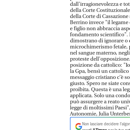
dall’irragionevolezza e to
della Corte Costituzionale
della Corte di Cassazione 
Berrino invece "il legame
e figlio non abbraccia as
fondamento scientifico". P
dimostrano di ignorare o 
microchimerismo fetale, p
nel sangue materno, negli o
proteste dell'opposizione.
posizione da cattolico: "I
la Gpa, bensì un cattolico
messaggio cristiano c’è so
giusto. Spero ne siate consa
proibita. Questa è una le
applicata. Solo una condo
può assurgere a reato univ
legge di moltissimi Paesi"
Autonomie, Julia Unterber
Non lasciare decidere l'algor