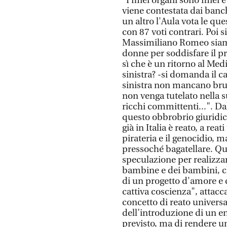
"I miei organi sono miei e
viene contestata dai banch
un altro l'Aula vota le que
con 87 voti contrari. Poi s
Massimiliano Romeo siamo
donne per soddisfare il p
sì che è un ritorno al Med
sinistra? -si domanda il 
sinistra non mancano brusi
non venga tutelato nella su
ricchi committenti...". D
questo obbrobrio giuridic
già in Italia è reato, a rea
pirateria e il genocidio, 
pressoché bagatellare. Qu
speculazione per realizza
bambine e dei bambini, ch
di un progetto d'amore e d
cattiva coscienza", attac
concetto di reato univers
dell’introduzione di un en
previsto, ma di rendere un