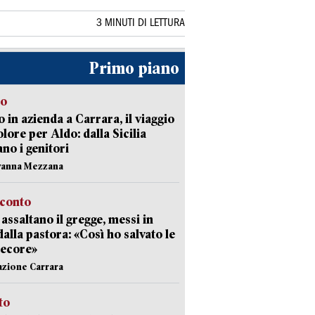
3 MINUTI DI LETTURA
Primo piano
to
 in azienda a Carrara, il viaggio
olore per Aldo: dalla Sicilia
ano i genitori
vanna Mezzana
cconto
i assaltano il gregge, messi in
dalla pastora: «Così ho salvato le
pecore»
azione Carrara
sto