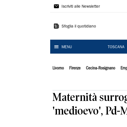
Il
Iscriviti alle Newsletter
Tirreno
Sfoglia il quotidiano
MENU
TOSCANA
Livorno
Firenze
Cecina-Rosignano
Emp
Maternità surrog
'medioevo', Pd-