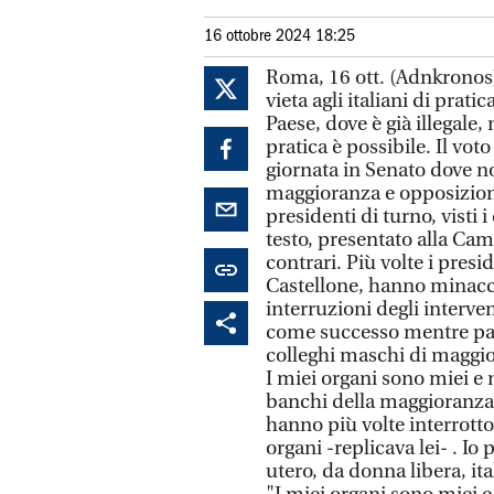
16 ottobre 2024 18:25
Roma, 16 ott. (Adnkronos) 
vieta agli italiani di prat
Paese, dove è già illegale,
pratica è possibile. Il vot
giornata in Senato dove n
maggioranza e opposizione
presidenti di turno, visti 
testo, presentato alla Cam
contrari. Più volte i pres
Castellone, hanno minacci
interruzioni degli intervent
come successo mentre parla
colleghi maschi di maggio
I miei organi sono miei e 
banchi della maggioranza
hanno più volte interrott
organi -replicava lei- . Io
utero, da donna libera, ita