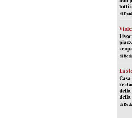
non p
tutti 
di Dan
Viole
Livor
piazz
scopo
di Red
La st
Casa 
resta
della
della
di Red