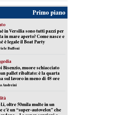
Primo piano
nto
é in Versilia sono tutti pazzi per
sta in mare aperto? Come nasce e
é è legale il Boat Party
riele Buffoni
agedia
 Bisenzio, muore schiacciato
 un pallet ribaltato: è la quarta
ma sul lavoro in meno di 48 ore
na Andreini
lità
-Li, oltre 50mila multe in un
e c’è un “super-autovelox” che