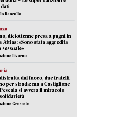
erdona – Le super sanzioni e
i dati
ilo Renzullo
nza
no, diciottenne presa a pugni in
a Attias: «Sono stata aggredita
 sessuale»
azione Livorno
oria
distrutta dal fuoco, due fratelli
no per strada: ma a Castiglione
 Pescaia si avvera il miracolo
 solidarietà
azione Grosseto