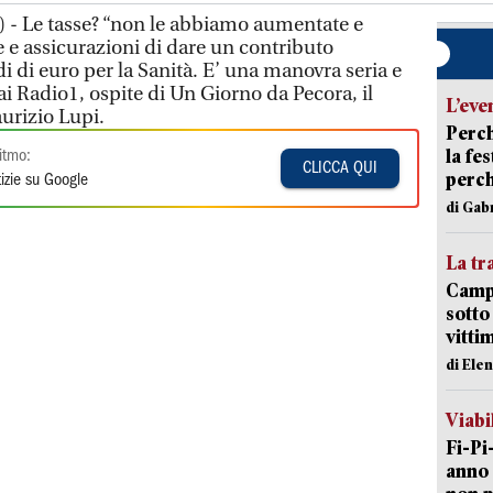
 - Le tasse? “non le abbiamo aumentate e
e assicurazioni di dare un contributo
di di euro per la Sanità. E’ una manovra seria e
ai Radio1, ospite di Un Giorno da Pecora, il
L’eve
urizio Lupi.
Perch
la fe
itmo:
CLICCA QUI
perch
izie su Google
di Gab
La tr
Campi
sotto
vitti
di Ele
Viabi
Fi-Pi
anno 