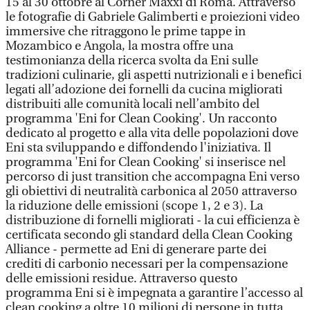
15 al 30 ottobre al Corner Maxxi di Roma. Attraverso
le fotografie di Gabriele Galimberti e proiezioni video
immersive che ritraggono le prime tappe in
Mozambico e Angola, la mostra offre una
testimonianza della ricerca svolta da Eni sulle
tradizioni culinarie, gli aspetti nutrizionali e i benefici
legati all’adozione dei fornelli da cucina migliorati
distribuiti alle comunità locali nell’ambito del
programma 'Eni for Clean Cooking'. Un racconto
dedicato al progetto e alla vita delle popolazioni dove
Eni sta sviluppando e diffondendo l'iniziativa. Il
programma 'Eni for Clean Cooking' si inserisce nel
percorso di just transition che accompagna Eni verso
gli obiettivi di neutralità carbonica al 2050 attraverso
la riduzione delle emissioni (scope 1, 2 e 3). La
distribuzione di fornelli migliorati - la cui efficienza è
certificata secondo gli standard della Clean Cooking
Alliance - permette ad Eni di generare parte dei
crediti di carbonio necessari per la compensazione
delle emissioni residue. Attraverso questo
programma Eni si è impegnata a garantire l’accesso al
clean cooking a oltre 10 milioni di persone in tutta