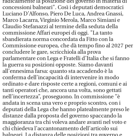
radicalmente la posizione del governo in materia di
concessioni balneari". Così i deputati democratici
Luciano D’Alfonso, Piero De Luca, Andrea Gnassi,
Marco Lacarra, Virginio Merola, Marco Simiani e
Claudio Stefanazzi al termine della seduta della
commissione Affari europei di oggi. "La tanto
sbandierata norma concordata da Fitto con la
Commissione europea, che dà tempo fino al 2027 per
concludere le gare, scricchiola alla prova
parlamentare con Lega e Fratelli d’Italia che si fanno
la guerra su posizioni opposte. Siamo davanti
all’ennesima farsa: quanto sta accadendo è la
conferma dell’incapacità di intervenire in modo
ordinato e dare risposte certe a regioni, comuni e ai
tanti operatori che, ancora una volta, sono gettati
nell’incertezza”, proseguono. In commissione "è
andata in scena una vero e proprio scontro, con i
deputati della Lega che hanno platealmente preso le
distanze dalla proposta del governo spaccando la
maggioranza tra chi voleva andare avanti nel voto e
chi chiedeva l’accantonamento dell’articolo sui
balneari. La distanza delle posizioni tra governo e