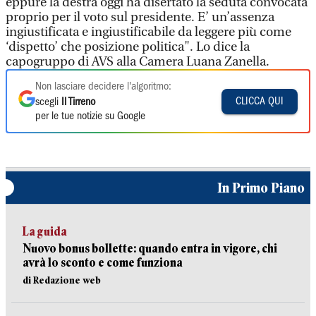
eppure la destra oggi ha disertato la seduta convocata
proprio per il voto sul presidente. E’ un’assenza
ingiustificata e ingiustificabile da leggere più come
‘dispetto’ che posizione politica". Lo dice la
capogruppo di AVS alla Camera Luana Zanella.
Non lasciare decidere l'algoritmo:
CLICCA QUI
scegli
Il Tirreno
per le tue notizie su Google
In Primo Piano
La guida
Nuovo bonus bollette: quando entra in vigore, chi
avrà lo sconto e come funziona
di Redazione web