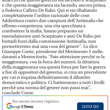
attacchi che questo governo sta facendo a Scarpinato
e che questa maggioranza sta facendo, ancora prima,
a Federico Cafiero De Raho. Qui si sta ribaltando
completamente l'ordine razionale delle cose.
Addirittura contro due campioni dell'Antimafia che
offrono competenza, una vita specchiata a
combattere la mafia, hanno preparato un
emendamento anti-Scarpinato e anti-De Raho per
buttarli fuori dalla commissione Antimafia, non
permetteremo mai una cosa del genere". Lo dice
Giuseppe Conte, presidente del Movimento 5 stelle,
davanti a Montecitorio. "Fate attenzione perché se la
maggioranza, con la forza dei numeri, la dittatura
della maggioranza usa questa forza per fare la guerra
a fior di oppositori del governo, si crea un precedente
per cui si inquina definitivamente il dibattito
democratico e politico. Ci batteremmo a tutti i livelli
perché una norma del genere non passi mai",
conclude Conte.
Non lasciare decidere l'algoritmo:
CLICCA QUI
scegli
Il Tirreno