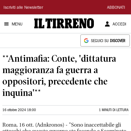
Il
Iscriviti alle Newsletter
ABBONATI
Tirreno
MENU
ACCEDI
SEGUICI SU
DISCOVER
**Antimafia: Conte, 'dittatura
maggioranza fa guerra a
oppositori, precedente che
inquina'**
16 ottobre 2024 18:00
1 MINUTI DI LETTURA
Roma, 16 ott. (Adnkronos) - "Sono inaccettabile gli