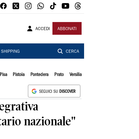
ACCEDI
ABBONATI
SHIPPING
CERCA
Pisa
Pistoia
Pontedera
Prato
Versilia
SEGUICI SU
DISCOVER
egrativa
tario nazionale"