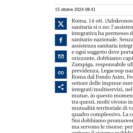
15 ottobre 2024 08:41
Roma, 14 ott. (Adnkronos) 
sanitaria si o no: l'assiste
integrativa ha permesso di
sanitario nazionale. Senza
assistenza sanitaria inte
e ogni soggetto deve porta
orizzonte, dobbiamo capir
Zampiga, responsabile uffic
previdenza, Legacoop nazi
Roma dal Fondo Asim, Fond
settore delle imprese eserc
integrati/multiservizi, nel
mutue, in questo momento,
tra questi, molti vivono i
mutualità territoriale di 
quadro complessivo. La c
Noi dobbiamo promuovere l
ma servono le risorse: pe