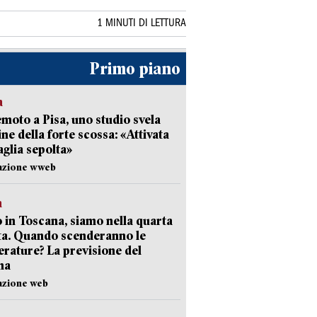
1 MINUTI DI LETTURA
Primo piano
a
moto a Pisa, uno studio svela
gine della forte scossa: «Attivata
aglia sepolta»
dazione wweb
a
 in Toscana, siamo nella quarta
ta. Quando scenderanno le
rature? La previsione del
ma
azione web