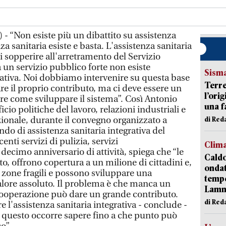
- “Non esiste più un dibattito su assistenza
nza sanitaria esiste e basta. L'assistenza sanitaria
 sopperire all'arretramento del Servizio
 un servizio pubblico forte non esiste
Sism
grativa. Noi dobbiamo intervenire su questa base
Terre
re il proprio contributo, ma ci deve essere un
l’ori
e come sviluppare il sistema”. Così Antonio
una f
io politiche del lavoro, relazioni industriali e
onale, durante il convegno organizzato a
di Re
o di assistenza sanitaria integrativa del
enti servizi di pulizia, servizi
Clim
 decimo anniversario di attività, spiega che “le
Caldo
 offrono copertura a un milione di cittadini e,
onda
n zone fragili e possono sviluppare una
tempe
valore assoluto. Il problema è che manca un
Lam
ooperazione può dare un grande contributo.
di Red
'assistenza sanitaria integrativa - conclude -
r questo occorre sapere fino a che punto può