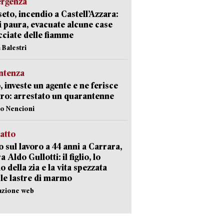
ergenza
eto, incendio a Castell’Azzara:
i paura, evacuate alcune case
ciate delle fiamme
 Balestri
ntenza
, investe un agente e ne ferisce
tro: arrestato un quarantenne
lo Nencioni
ratto
 sul lavoro a 44 anni a Carrara,
a Aldo Gullotti: il figlio, lo
io della zia e la vita spezzata
 le lastre di marmo
azione web