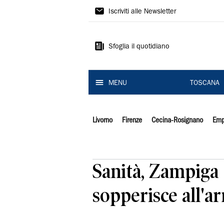
Il
Iscriviti alle Newsletter
Tirreno
Sfoglia il quotidiano
MENU
TOSCANA
Livorno
Firenze
Cecina-Rosignano
Emp
Sanità, Zampiga 
sopperisce all'a