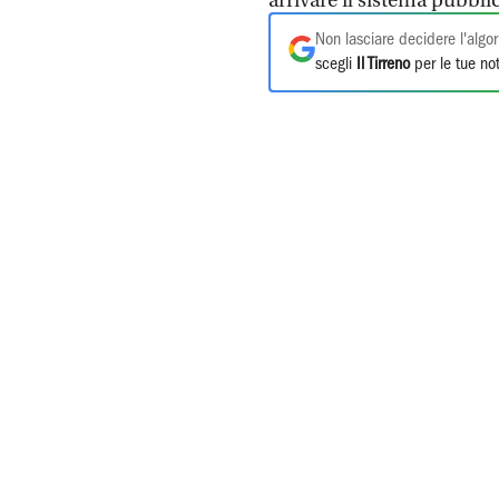
arrivare il sistema pubblic
Non lasciare decidere l'algor
scegli
Il Tirreno
per le tue not