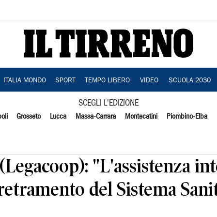
ITALIA MONDO
SPORT
TEMPO LIBERO
VIDEO
SCUOLA 2030
SCEGLI L'EDIZIONE
oli
Grosseto
Lucca
Massa-Carrara
Montecatini
Piombino-Elba
(Legacoop): "L'assistenza int
rretramento del Sistema Sani