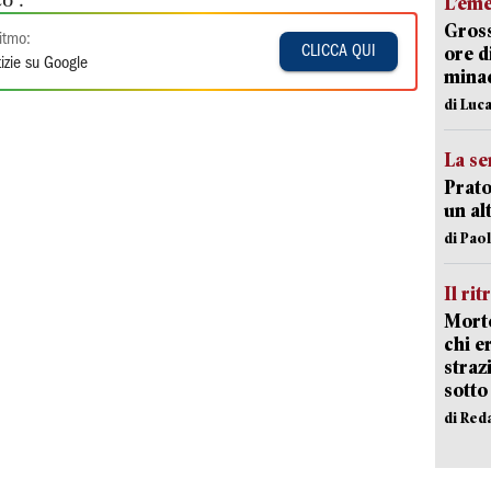
o”.
L’em
Gross
itmo:
ore d
CLICCA QUI
izie su Google
minac
di Luca
La se
Prato
un al
di Pao
Il rit
Morto
chi er
straz
sotto
di Red