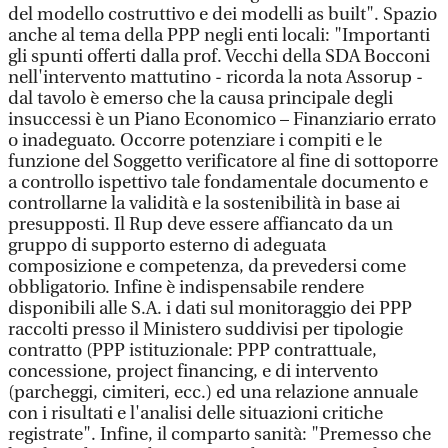
del modello costruttivo e dei modelli as built". Spazio
anche al tema della PPP negli enti locali: "Importanti
gli spunti offerti dalla prof. Vecchi della SDA Bocconi
nell'intervento mattutino - ricorda la nota Assorup -
dal tavolo è emerso che la causa principale degli
insuccessi è un Piano Economico – Finanziario errato
o inadeguato. Occorre potenziare i compiti e le
funzione del Soggetto verificatore al fine di sottoporre
a controllo ispettivo tale fondamentale documento e
controllarne la validità e la sostenibilità in base ai
presupposti. Il Rup deve essere affiancato da un
gruppo di supporto esterno di adeguata
composizione e competenza, da prevedersi come
obbligatorio. Infine è indispensabile rendere
disponibili alle S.A. i dati sul monitoraggio dei PPP
raccolti presso il Ministero suddivisi per tipologie
contratto (PPP istituzionale: PPP contrattuale,
concessione, project financing, e di intervento
(parcheggi, cimiteri, ecc.) ed una relazione annuale
con i risultati e l'analisi delle situazioni critiche
registrate". Infine, il comparto sanità: "Premesso che