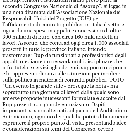
tra Rup, relatori e istituzioni hanno preso parte al
secondo Congresso Nazionale di Assorup", si legge in
una nota diramata dall’Associazione Nazionale dei
Responsabili Unici del Progetto (RUP) per
l’affidamento di contratti pubblici: in Italia il settore
riguarda una spesa in appalti e concessioni di oltre
300 miliardi di Euro, con circa 160 mila addetti ai
lavori. Assorup, che conta ad oggi circa 1.000 associati
presenti in tutte le province italiane, intende
trasformare i Rup da funzionari a professionisti degli
appalti mediante un network multidisciplinare che
offra tutela e servizi agli aderenti, supporto reciproco
e li rappresenti dinanzi alle istituzioni per incidere
sulla politica in materia di contratti pubblici. (FOTO)
"Un evento in grande stile - prosegue la nota - ma
soprattutto una giornata di lavori dalla quale sono
emerse proposte interessanti formulate e accolte dai
Rup presenti con grande entusiasmo. Ospiti
importanti si sono alternati sul palco dell’Auditorium
Antonianum, ognuno dei quali ha potuto liberamente
esprimere il proprio punto di vista, presentando idee
e considerazioni sui temi del Congresso, ovvero