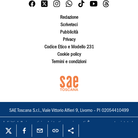
Redazione
Scriveteci
Pubblicità
Privacy
Codice Etico e Modello 231
Cookie policy
Termini e condizioni
SAE Toscana S.r.l., Viale Vittorio Alfieri 9, Livorno – PI 02054410499
I diritti delle immagini e dei testi sono riservati. È espressamente vietata la
loro riproduzione con qualsiasi mezzo e l'adattamento totale o parziale.