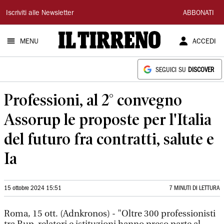
Il
Iscriviti alle Newsletter
ABBONATI
Tirreno
MENU
ACCEDI
SEGUICI SU
DISCOVER
Professioni, al 2° convegno
Assorup le proposte per l'Italia
del futuro fra contratti, salute e
Ia
15 ottobre 2024 15:51
7 MINUTI DI LETTURA
Roma, 15 ott. (Adnkronos) - "Oltre 300 professionisti