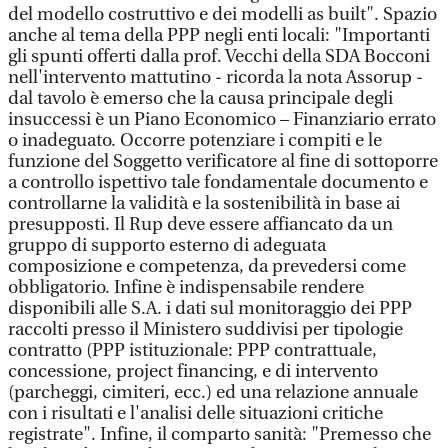
del modello costruttivo e dei modelli as built". Spazio
anche al tema della PPP negli enti locali: "Importanti
gli spunti offerti dalla prof. Vecchi della SDA Bocconi
nell'intervento mattutino - ricorda la nota Assorup -
dal tavolo è emerso che la causa principale degli
insuccessi è un Piano Economico – Finanziario errato
o inadeguato. Occorre potenziare i compiti e le
funzione del Soggetto verificatore al fine di sottoporre
a controllo ispettivo tale fondamentale documento e
controllarne la validità e la sostenibilità in base ai
presupposti. Il Rup deve essere affiancato da un
gruppo di supporto esterno di adeguata
composizione e competenza, da prevedersi come
obbligatorio. Infine è indispensabile rendere
disponibili alle S.A. i dati sul monitoraggio dei PPP
raccolti presso il Ministero suddivisi per tipologie
contratto (PPP istituzionale: PPP contrattuale,
concessione, project financing, e di intervento
(parcheggi, cimiteri, ecc.) ed una relazione annuale
con i risultati e l'analisi delle situazioni critiche
registrate". Infine, il comparto sanità: "Premesso che