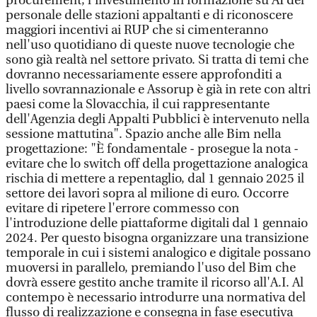
procurement, l'investimento in formazione su AI del
personale delle stazioni appaltanti e di riconoscere
maggiori incentivi ai RUP che si cimenteranno
nell'uso quotidiano di queste nuove tecnologie che
sono già realtà nel settore privato. Si tratta di temi che
dovranno necessariamente essere approfonditi a
livello sovrannazionale e Assorup è già in rete con altri
paesi come la Slovacchia, il cui rappresentante
dell'Agenzia degli Appalti Pubblici è intervenuto nella
sessione mattutina". Spazio anche alle Bim nella
progettazione: "È fondamentale - prosegue la nota -
evitare che lo switch off della progettazione analogica
rischia di mettere a repentaglio, dal 1 gennaio 2025 il
settore dei lavori sopra al milione di euro. Occorre
evitare di ripetere l'errore commesso con
l'introduzione delle piattaforme digitali dal 1 gennaio
2024. Per questo bisogna organizzare una transizione
temporale in cui i sistemi analogico e digitale possano
muoversi in parallelo, premiando l'uso del Bim che
dovrà essere gestito anche tramite il ricorso all'A.I. Al
contempo è necessario introdurre una normativa del
flusso di realizzazione e consegna in fase esecutiva