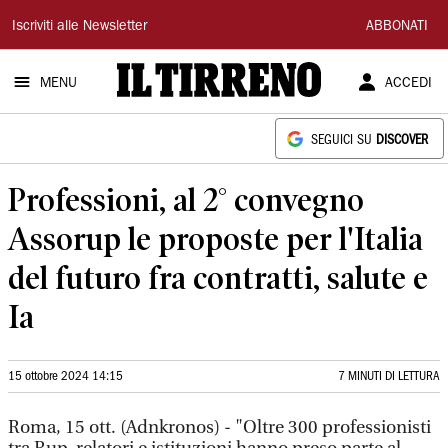
Il
Iscriviti alle Newsletter
ABBONATI
Tirreno
MENU
ACCEDI
SEGUICI SU
DISCOVER
Professioni, al 2° convegno
Assorup le proposte per l'Italia
del futuro fra contratti, salute e
Ia
15 ottobre 2024 14:15
7 MINUTI DI LETTURA
Roma, 15 ott. (Adnkronos) - "Oltre 300 professionisti