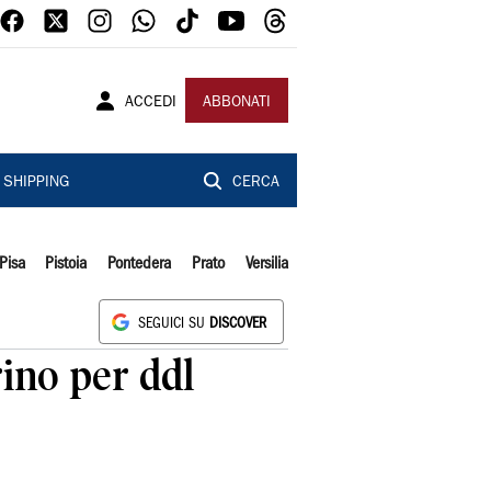
ACCEDI
ABBONATI
SHIPPING
CERCA
Pisa
Pistoia
Pontedera
Prato
Versilia
SEGUICI SU
DISCOVER
rino per ddl