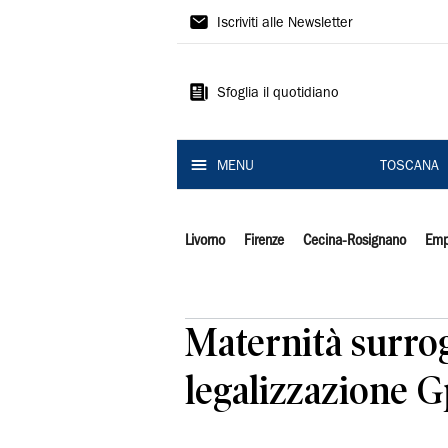
Il
Iscriviti alle Newsletter
Tirreno
Sfoglia il quotidiano
MENU
TOSCANA
Livorno
Firenze
Cecina-Rosignano
Emp
Maternità surrog
legalizzazione G