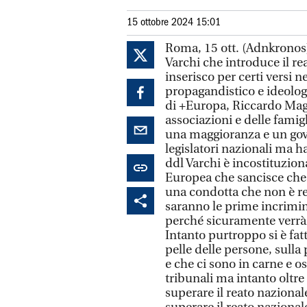
15 ottobre 2024 15:01
Roma, 15 ott. (Adnkronos)
Varchi che introduce il rea
inserisco per certi versi n
propagandistico e ideologi
di +Europa, Riccardo Magi
associazioni e delle fami
una maggioranza e un gov
legislatori nazionali ma han
ddl Varchi è incostituziona
Europea che sancisce che
una condotta che non è re
saranno le prime incrimin
perché sicuramente verrà 
Intanto purtroppo si è fa
pelle delle persone, sulla
e che ci sono in carne e 
tribunali ma intanto oltre
superare il reato nazion