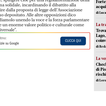
le, spingere cioè per una regolamentazione della
Forte
ma solidale, incardinando il dibattito alla
acqui
ire dalla proposta di legge dell’Associazione
di Luca
 depositato. Alle altre opposizioni dico
diamolo unendo la voce e la forza parlamentare
La tr
e un enorme valore politico e culturale come
iversale”.
Trova
Lago,
itmo:
coinv
CLICCA QUI
izie su Google
di Red
La ve
Check
di Pis
risch
di Lor