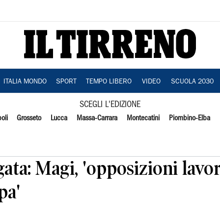
ITALIA MONDO
SPORT
TEMPO LIBERO
VIDEO
SCUOLA 2030
SCEGLI L'EDIZIONE
oli
Grosseto
Lucca
Massa-Carrara
Montecatini
Piombino-Elba
ata: Magi, 'opposizioni lavo
pa'