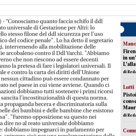
 - “Conosciamo quanto faccia schifo il ddl
to universale di Gestazione per Altri: lo
ello stesso filone del ddl sicurezza per l’uso
co del codice penale". Lo ha detto il segretario
Manov
, intervenendo alla mobilitazione delle
Firen
glie arcobaleno contro il Ddl Varchi. "Abbiamo
in un
erno che non riescono ad essere decenti
L'all
no la pretesa di fare i legislatori universali. Il
le e contro la carta dei diritti dell’Unione
di Red
 nessun cittadino può essere condannato per
ato nel paese in cui viene avviene. Quando ci
Lutti
azioni dobbiamo tutti sostenere i primi ricorsi
Pisto
sancita l’incostituzionalità di questa norma.
conse
tta propaganda becera e discriminatoria sulla
Mauro
 pelle dei bambini e delle bambine che esistono
di Red
ossa". "Faremo opposizione su questo nei
 a dire no al reato universale dobbiamo
ale: dobbiamo impegnarci in parlamento per
Comm