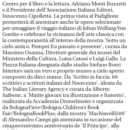
Centro per il libro e la lettura, Adriano Monti Buzzetti
e il Presidente dell'Associazione Italiana Editori,
Innocenzo Cipolletta. La prima visita al Padiglione
permetterà di ammirare anche le opere selezionate
per omaggiare il viaggio italiano di Johan Wolfang Von
Goethe e celebrare la vicinanza dell’arte classica con
la contemporaneità all’interno della mostra 'Sotto un
cielo antico. Pompei fra passato e presente', curata da
Massimo Osanna, Direttore generale dei musei del
Ministero della Cultura, Luisa Catoni e Luigi Gallo. La
Piazza Italiana disegnata dallo studio Stefano Boeri
Interiors sarà un vero e proprio museo a cielo aperto
composto da dieci stanze. Da 'Scritto in faccia. 60
scrittrici e scrittori italiani del Novecento', ideata da
The Italian Literary Agency e curata da Alberto
Saibene, a 'Matite giovani tra illustrazione e fumetto',
realizzata da Accademia Drosselmeier e organizzata
da BolognaFiere/Bologna Children’s Book
Fair/BolognaBookPlus; dalla mostra 'Machiavelli500'
di Alessandro Campi già ammirata in occasione del
cinquecentesimo anniversario de 'Il Principe', alla