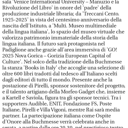
sala 'Venice International University – Manuzio e la
Rivoluzione del Libro' in onore del 'padre' della
produzione industriale libraria; da 'Treccani Cento.
1925-2025' in vista del centesimo anniversario della
nascita dell'Istituto, a 'Multi. Museo multimediale
della lingua italiana', lo spazio del museo virtuale che
valorizza patrimonio immateriale della storia della
lingua italiana. Il futuro sarà protagonista nel
Padiglione anche grazie all’area immersiva di 'GO!
2025 Nova Gorica – Gorizia European Capital of
Culture'. Nel solco della tradizione della Buchmesse
la stanza 'Books in Italy' che accoglie una selezione di
oltre 600 libri tradotti dal tedesco all’Italiano scelti
dagli editori di tutto il mondo. Presente anche la
postazione di Pirelli, sponsor sostenitore del progetto,
e il talento artigiano della Morfeo Gadget che, insieme
a Kartell e Saviola, figura tra gli sponsor tecnici. Tra i
supporters Audible, ENIT, Fondazione FS, Poste
Italiane, Pirelli e Villa Vigoni, mentre Rai sarà media
partner. La partecipazione italiana come Ospite
d’Onore alla Buchmesse verrà celebrata anche in
serata, a partire dalle ore 20.30, nel prestigioso teatro