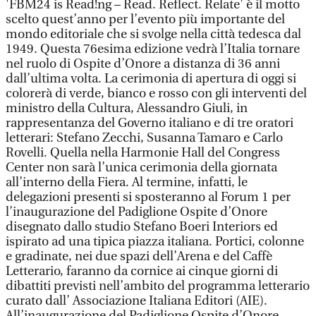
'FBM24 is Read!ng – Read. Reflect. Relate' è il motto
scelto quest’anno per l’evento più importante del
mondo editoriale che si svolge nella città tedesca dal
1949. Questa 76esima edizione vedrà l’Italia tornare
nel ruolo di Ospite d’Onore a distanza di 36 anni
dall’ultima volta. La cerimonia di apertura di oggi si
colorerà di verde, bianco e rosso con gli interventi del
ministro della Cultura, Alessandro Giuli, in
rappresentanza del Governo italiano e di tre oratori
letterari: Stefano Zecchi, Susanna Tamaro e Carlo
Rovelli. Quella nella Harmonie Hall del Congress
Center non sarà l’unica cerimonia della giornata
all’interno della Fiera. Al termine, infatti, le
delegazioni presenti si sposteranno al Forum 1 per
l’inaugurazione del Padiglione Ospite d’Onore
disegnato dallo studio Stefano Boeri Interiors ed
ispirato ad una tipica piazza italiana. Portici, colonne
e gradinate, nei due spazi dell’Arena e del Caffè
Letterario, faranno da cornice ai cinque giorni di
dibattiti previsti nell’ambito del programma letterario
curato dall’ Associazione Italiana Editori (AIE).
All’inaugurazione del Padiglione Ospite d’Onore,