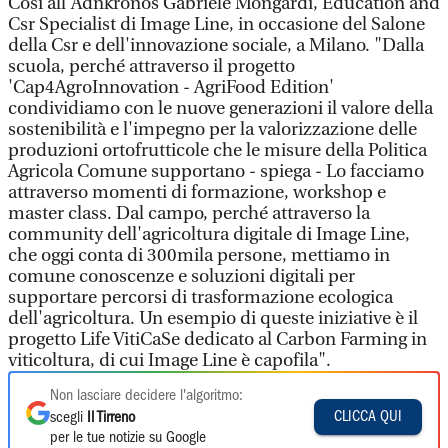
Così all'Adnkronos Gabriele Mongardi, Education and
Csr Specialist di Image Line, in occasione del Salone
della Csr e dell'innovazione sociale, a Milano. "Dalla
scuola, perché attraverso il progetto
'Cap4AgroInnovation - AgriFood Edition'
condividiamo con le nuove generazioni il valore della
sostenibilità e l'impegno per la valorizzazione delle
produzioni ortofrutticole che le misure della Politica
Agricola Comune supportano - spiega - Lo facciamo
attraverso momenti di formazione, workshop e
master class. Dal campo, perché attraverso la
community dell'agricoltura digitale di Image Line,
che oggi conta di 300mila persone, mettiamo in
comune conoscenze e soluzioni digitali per
supportare percorsi di trasformazione ecologica
dell'agricoltura. Un esempio di queste iniziative è il
progetto Life VitiCaSe dedicato al Carbon Farming in
viticoltura, di cui Image Line è capofila".
Non lasciare decidere l'algoritmo:
CLICCA QUI
scegli
Il Tirreno
per le tue notizie su Google