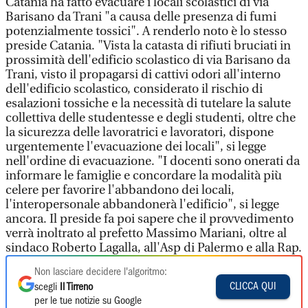
Catania ha fatto evacuare i locali scolastici di via
Barisano da Trani "a causa delle presenza di fumi
potenzialmente tossici". A renderlo noto è lo stesso
preside Catania. "Vista la catasta di rifiuti bruciati in
prossimità dell'edificio scolastico di via Barisano da
Trani, visto il propagarsi di cattivi odori all'interno
dell'edificio scolastico, considerato il rischio di
esalazioni tossiche e la necessità di tutelare la salute
collettiva delle studentesse e degli studenti, oltre che
la sicurezza delle lavoratrici e lavoratori, dispone
urgentemente l'evacuazione dei locali", si legge
nell'ordine di evacuazione. "I docenti sono onerati da
informare le famiglie e concordare la modalità più
celere per favorire l'abbandono dei locali,
l'interopersonale abbandonerà l'edificio", si legge
ancora. Il preside fa poi sapere che il provvedimento
verrà inoltrato al prefetto Massimo Mariani, oltre al
sindaco Roberto Lagalla, all'Asp di Palermo e alla Rap.
Non lasciare decidere l'algoritmo:
CLICCA QUI
scegli
Il Tirreno
per le tue notizie su Google