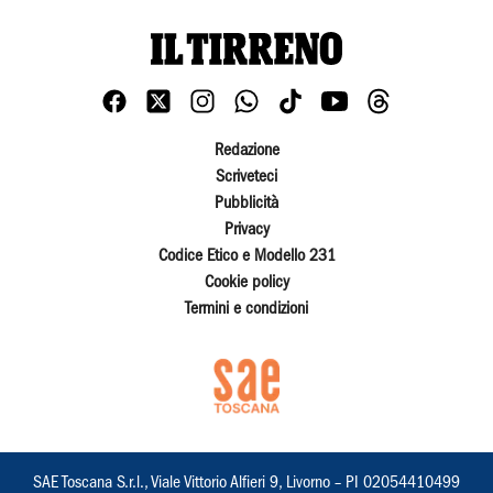
Redazione
Scriveteci
Pubblicità
Privacy
Codice Etico e Modello 231
Cookie policy
Termini e condizioni
SAE Toscana S.r.l., Viale Vittorio Alfieri 9, Livorno – PI 02054410499