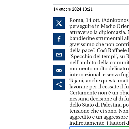
14 ottobre 2024 13:21
Roma, 14 ott. (Adnkronos) 
perseguire in Medio Orient
attraverso la diplomazia.
bandierine strumentali all
gravissimo che non cont
della pace”. Così Raffaele
'Specchio dei tempi', su
nell'ambito della comunità
momento molto delicato d
internazionali e senza fugh
Tajani, anche questa matt
lavorare per il cessate il f
Certamente non è un obie
nessuna decisione al di f
dello Stato di Palestina p
tensione che ci sono. No
aggredito e un aggressore 
indirettamente, i fautori d