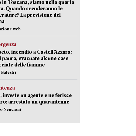
 in Toscana, siamo nella quarta
ta. Quando scenderanno le
rature? La previsione del
ma
azione web
ergenza
eto, incendio a Castell’Azzara:
i paura, evacuate alcune case
ciate delle fiamme
 Balestri
ntenza
, investe un agente e ne ferisce
tro: arrestato un quarantenne
lo Nencioni