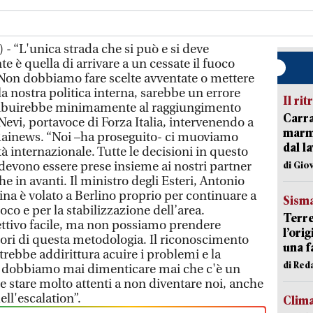
- “L'unica strada che si può e si deve
e è quella di arrivare a un cessate il fuoco
 Non dobbiamo fare scelte avventate o mettere
a nostra politica interna, sarebbe un errore
Il rit
ribuirebbe minimamente al raggiungimento
Carra
 Nevi, portavoce di Forza Italia, intervenendo a
marmo
 Rainews. “Noi –ha proseguito- ci muoviamo
dal l
 internazionale. Tutte le decisioni in questo
evono essere prese insieme ai nostri partner
di Gio
e in avanti. Il ministro degli Esteri, Antonio
ina è volato a Berlino proprio per continuare a
Sism
uoco e per la stabilizzazione dell’area.
Terre
ttivo facile, ma non possiamo prendere
l’ori
uori di questa metodologia. Il riconoscimento
una f
otrebbe addirittura acuire i problemi e la
di Re
n dobbiamo mai dimenticare mai che c'è un
e stare molto attenti a non diventare noi, anche
ell'escalation”.
Clim