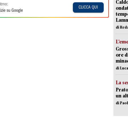
Caldo
itmo:
onda
CLICCA QUI
izie su Google
tempe
Lam
di Red
L’em
Gross
ore d
minac
di Luca
La se
Prato
un al
di Pao