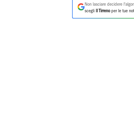
Non lasciare decidere l'algor
scegli
Il Tirreno
per le tue not