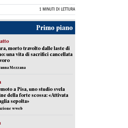
1 MINUTI DI LETTURA
Primo piano
ratto
ra, morto travolto dalle laste di
: una vita di sacrifici cancellata
avoro
vanna Mezzana
a
moto a Pisa, uno studio svela
gine della forte scossa: «Attivata
aglia sepolta»
dazione wweb
a