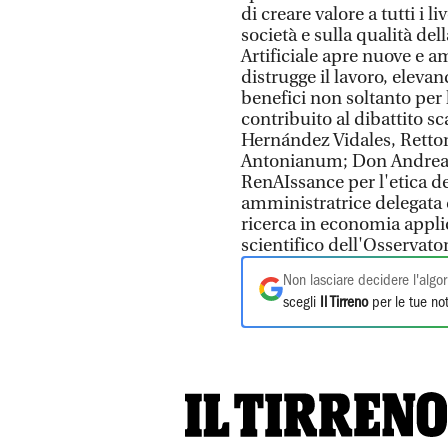
di creare valore a tutti i li
società e sulla qualità dell
Artificiale apre nuove e 
distrugge il lavoro, eleva
benefici non soltanto per 
contribuito al dibattito s
Hernández Vidales, Rettor
Antonianum; Don Andrea C
RenAIssance per l'etica del
amministratrice delegata 
ricerca in economia appli
scientifico dell'Osservato
Non lasciare decidere l'algor
scegli
Il Tirreno
per le tue not