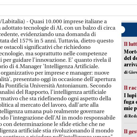
Labitalia) - Quasi 10.000 imprese italiane a
adottato tecnologie di AI, con un balzo di circa
ecedente, evidenziando una domanda di
a del 157% in 5 anni. Tuttavia, dietro questo
Il lut
e ostacoli significativi che richiedono
Morto
tecnologie, ma soprattutto nelle competenze
del d
 per guidare l'innovazione. E' quanto rivela il
arriv
rio di 4.Manager 'Intelligenza Artificiale.
organizzativo per imprese e manager: nuove
di Gio
alità', presentato oggi in occasione dell'apertura
la Pontificia Università Antonianum. Secondo
Il ra
nalisi del Rapporto, l'intelligenza artificiale
I lup
rmativo che sta ridefinendo ogni aspetto della
fuga 
litica al mercato del lavoro, dall'arte alla
mie 
'intelligenza umana può realmente governare
di Red
ndo l'integrazione dell'AI in modo responsabile
do con determinazione le sfide etiche che ne
ligenza artificiale stia rivoluzionando il mondo
Il ge