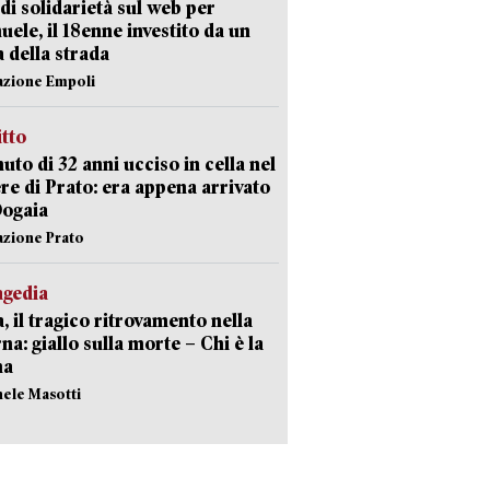
di solidarietà sul web per
ele, il 18enne investito da un
a della strada
azione Empoli
itto
uto di 32 anni ucciso in cella nel
re di Prato: era appena arrivato
Dogaia
azione Prato
agedia
, il tragico ritrovamento nella
rna: giallo sulla morte – Chi è la
ma
hele Masotti