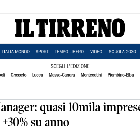
ITALIA MONDO
SPORT
TEMPO LIBERO
VIDEO
SCUOLA 2030
SCEGLI L'EDIZIONE
oli
Grosseto
Lucca
Massa-Carrara
Montecatini
Piombino-Elba
anager: quasi 10mila imprese
, +30% su anno