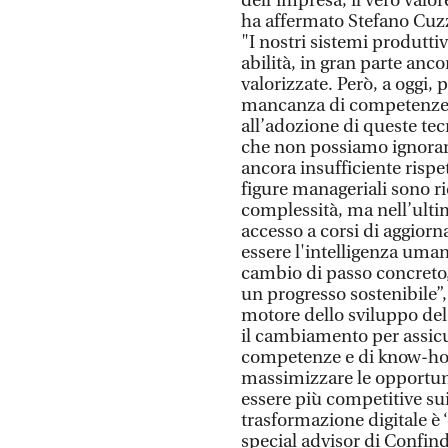
dell’impresa, il vero valo
ha affermato Stefano Cuzz
"I nostri sistemi produtti
abilità, in gran parte anco
valorizzate. Però, a oggi, 
mancanza di competenze di
all’adozione di queste te
che non possiamo ignorar
ancora insufficiente rispet
figure manageriali sono ri
complessità, ma nell’ulti
accesso a corsi di aggior
essere l'intelligenza uman
cambio di passo concreto, 
un progresso sostenibile”
motore dello sviluppo del
il cambiamento per assicur
competenze e di know-how
massimizzare le opportuni
essere più competitive sui
trasformazione digitale è 
special advisor di Confindu