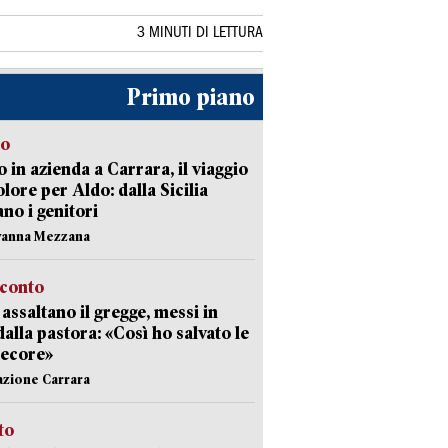
3 MINUTI DI LETTURA
Primo piano
to
 in azienda a Carrara, il viaggio
olore per Aldo: dalla Sicilia
ano i genitori
vanna Mezzana
cconto
i assaltano il gregge, messi in
dalla pastora: «Così ho salvato le
pecore»
azione Carrara
sto