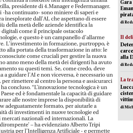
re continua a risiedere nell'intelligenza umana"
Gara 
illa, presidente di 4.Manager e Federmanager.
Emanu
vi -ha continuato- sono miniere di saperi e
pirat
ra inesplorate dall'AI, che aspettano di essere
di Red
più della metà delle aziende identifica la
gitali come il principale ostacolo
Il del
cnologie, e questo è un campanello d’allarme
e. L'investimento in formazione, purtroppo, è
Deten
to alla portata della trasformazione in atto: le
carce
conosciute come cruciali per gestire la nuova
alla 
mo anno meno della metà dei dirigenti ha avuto
di Red
namento su questi temi. Se, come credo, deve
a a guidare l'AI e non viceversa, è necessario un
La tr
per rimettere al centro la persona e assicurarci
Lucca
, ha concluso. “L’innovazione tecnologica è un
ciste
 Paese ed è fondamentale la capacità di guidare
vitti
are alle nostre imprese la disponibilità di
 adeguatamente formato, per aiutarle a
di Mic
tà di investimenti in nuove tecnologie ed
 mercati nazionali ed internazionali. La
‘dirompente’ – ha evidenziato Alberto Tripi
stria per l’Intelligenza Artificiale - e permette