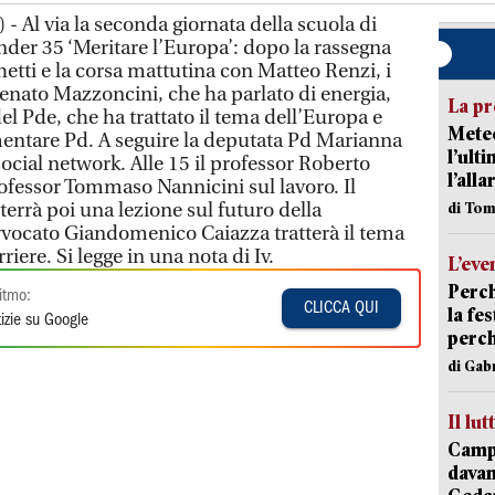
- Al via la seconda giornata della scuola di
nder 35 ‘Meritare l’Europa’: dopo la rassegna
tti e la corsa mattutina con Matteo Renzi, i
Renato Mazzoncini, che ha parlato di energia,
La pr
l Pde, che ha trattato il tema dell’Europa e
Meteo
entare Pd. A seguire la deputata Pd Marianna
l’ult
ocial network. Alle 15 il professor Roberto
l’alla
professor Tommaso Nannicini sul lavoro. Il
errà poi una lezione sul futuro della
di Tom
vvocato Giandomenico Caiazza tratterà il tema
riere. Si legge in una nota di Iv.
L’eve
Perch
itmo:
CLICCA QUI
la fe
izie su Google
perch
di Gab
Il lut
Campi
davan