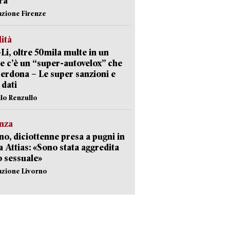
ra
azione Firenze
lità
-Li, oltre 50mila multe in un
e c’è un “super-autovelox” che
erdona – Le super sanzioni e
i dati
ilo Renzullo
nza
no, diciottenne presa a pugni in
a Attias: «Sono stata aggredita
 sessuale»
azione Livorno