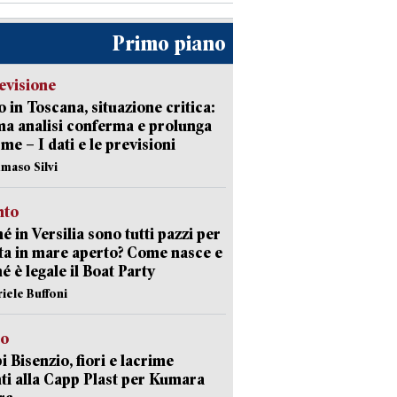
Primo piano
evisione
 in Toscana, situazione critica:
ima analisi conferma e prolunga
rme – I dati e le previsioni
maso Silvi
nto
é in Versilia sono tutti pazzi per
sta in mare aperto? Come nasce e
é è legale il Boat Party
riele Buffoni
to
 Bisenzio, fiori e lacrime
ti alla Capp Plast per Kumara