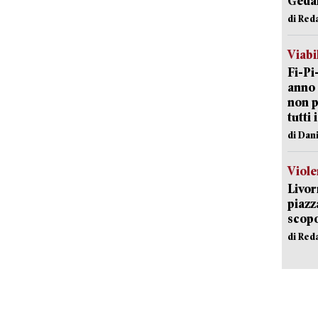
Geda
di Red
Viabi
Fi-Pi
anno 
non p
tutti 
di Dan
Viole
Livor
piazz
scopo
di Red