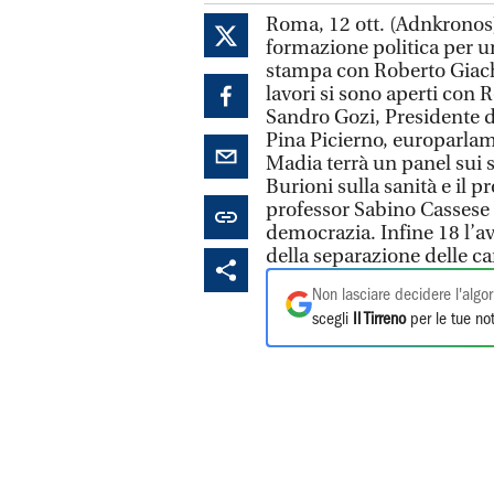
Roma, 12 ott. (Adnkronos) 
formazione politica per u
stampa con Roberto Giache
lavori si sono aperti con 
Sandro Gozi, Presidente de
Pina Picierno, europarlam
Madia terrà un panel sui s
Burioni sulla sanità e il 
professor Sabino Cassese t
democrazia. Infine 18 l’a
della separazione delle car
Non lasciare decidere l'algor
scegli
Il Tirreno
per le tue not