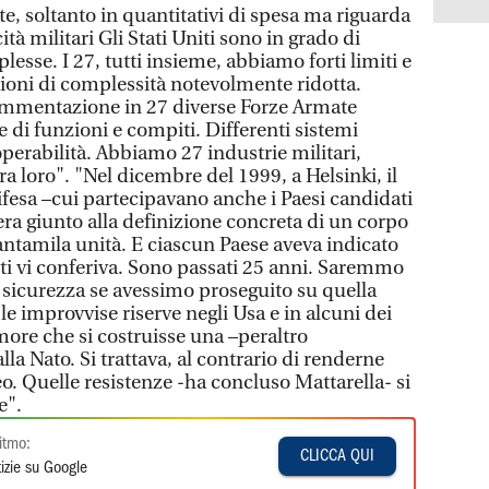
e, soltanto in quantitativi di spesa ma riguarda
tà militari Gli Stati Uniti sono in grado di
sse. I 27, tutti insieme, abbiamo forti limiti e
oni di complessità notevolmente ridotta.
mmentazione in 27 diverse Forze Armate
di funzioni e compiti. Differenti sistemi
operabilità. Abbiamo 27 industrie militari,
a loro". "Nel dicembre del 1999, a Helsinki, il
ifesa –cui partecipavano anche i Paesi candidati
era giunto alla definizione concreta di un corpo
ntamila unità. E ciascun Paese aveva indicato
tti vi conferiva. Sono passati 25 anni. Saremmo
i sicurezza se avessimo proseguito su quella
le improvvise riserve negli Usa e in alcuni dei
imore che si costruisse una –peraltro
lla Nato. Si trattava, al contrario di renderne
peo. Quelle resistenze -ha concluso Mattarella- si
e".
itmo:
CLICCA QUI
izie su Google