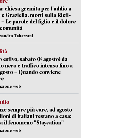
lore
: chiesa gremita per l'addio a
 e Graziella, morti sulla Rieti-
 – Le parole del figlio e il dolore
 comunità
ssandro Tabarrani
lità
 estivo, sabato (8 agosto) da
no nero e traffico intenso fino a
agosto – Quando conviene
re
azione web
udio
ze sempre più care, ad agosto
lioni di italiani restano a casa:
a il fenomeno "Staycation"
azione web