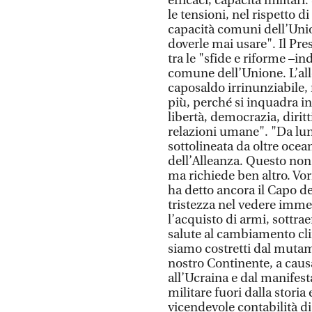
efficaci, capacità militar
le tensioni, nel rispetto d
capacità comuni dell’Unio
doverle mai usare". Il Pr
tra le "sfide e riforme –ind
comune dell’Unione. L’all
caposaldo irrinunziabile, 
più, perché si inquadra i
libertà, democrazia, diritti
relazioni umane". "Da lun
sottolineata da oltre oce
dell’Alleanza. Questo non 
ma richiede ben altro. Vor
ha detto ancora il Capo d
tristezza nel vedere immen
l’acquisto di armi, sottra
salute al cambiamento clim
siamo costretti dal mutam
nostro Continente, a caus
all’Ucraina e dal manifest
militare fuori dalla storia
vicendevole contabilità di 