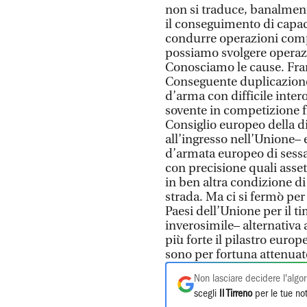
non si traduce, banalment
il conseguimento di capaci
condurre operazioni comple
possiamo svolgere operazi
Conosciamo le cause. Fra
Conseguente duplicazione 
d’arma con difficile inter
sovente in competizione fr
Consiglio europeo della d
all’ingresso nell’Unione– 
d’armata europeo di sessa
con precisione quali asse
in ben altra condizione d
strada. Ma ci si fermò per 
Paesi dell’Unione per il t
inverosimile– alternativa a
più forte il pilastro euro
sono per fortuna attenuat
Non lasciare decidere l'algor
scegli
Il Tirreno
per le tue not