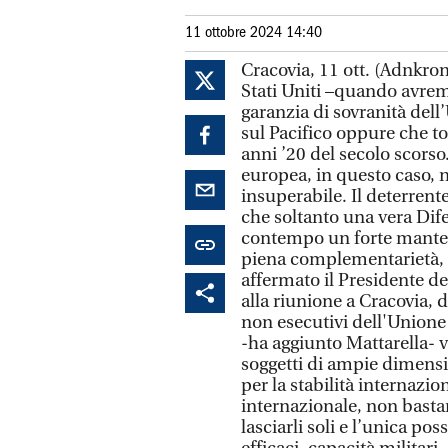
11 ottobre 2024 14:40
Cracovia, 11 ott. (Adnkron
Stati Uniti –quando avrem
garanzia di sovranità dell
sul Pacifico oppure che 
anni ’20 del secolo scorso
europea, in questo caso, 
insuperabile. Il deterrent
che soltanto una vera Dif
contempo un forte manteni
piena complementarietà, n
affermato il Presidente d
alla riunione a Cracovia, 
non esecutivi dell'Unione
-ha aggiunto Mattarella- 
soggetti di ampie dimensi
per la stabilità internazion
internazionale, non bastan
lasciarli soli e l’unica pos