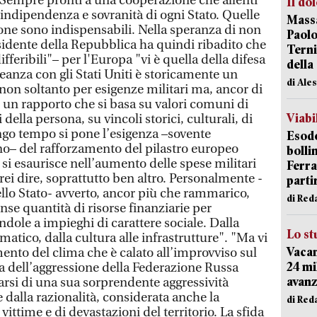
i. Sempre pronti a una cooperazione che allenti
Il do
i indipendenza e sovranità di ogni Stato. ​​Quelle
Massa
ne sono indispensabili. ​​Nella speranza di non
Paolo
esidente della Repubblica ha quindi ribadito che
Terni
ifferibili"– per l'Europa "vi è quella della difesa
della
eanza con gli Stati Uniti è storicamente un
di Ale
non soltanto per esigenze militari ma, ancor di
n un rapporto che si basa su valori comuni di
Viabi
 della persona, su vincoli storici, culturali, di
go tempo si pone l’esigenza –sovente
Esodo
ano– del rafforzamento del pilastro europeo
bolli
si esaurisce nell’aumento delle spese militari
Ferr
rei dire, soprattutto ben altro. Personalmente -
parti
ello Stato- avverto, ancor più che rammarico,
di Red
se quantità di risorse finanziarie per
endole a impieghi di carattere sociale. Dalla
Lo st
atico, dalla cultura alle infrastrutture". "Ma vi
Vacan
ento del clima che è calato all’improvviso sul
24 mi
a dell’aggressione della Federazione Russa
avanz
arsi di una sua sorprendente aggressività
 e dalla razionalità, considerata anche la
di Red
vittime e di devastazioni del territorio. La sfida