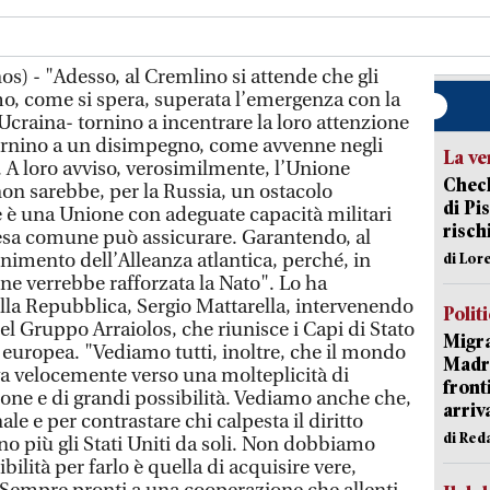
os) - "Adesso, al Cremlino si attende che gli
o, come si spera, superata l’emergenza con la
’Ucraina- tornino a incentrare la loro attenzione
tornino a un disimpegno, come avvenne negli
La ve
. A loro avviso, verosimilmente, l’Unione
Check
non sarebbe, per la Russia, un ostacolo
di Pis
e è una Unione con adeguate capacità militari
risch
esa comune può assicurare. Garantendo, al
mento dell’Alleanza atlantica, perché, in
di Lor
e verrebbe rafforzata la Nato". Lo ha
ella Repubblica, Sergio Mattarella, intervenendo
Polit
del Gruppo Arraiolos, che riunisce i Capi di Stato
Migra
 europea. "Vediamo tutti, inoltre, che il mondo
Madri
va velocemente verso una molteplicità di
front
one e di grandi possibilità. Vediamo anche che,
arriva
ale e per contrastare chi calpesta il diritto
di Red
o più gli Stati Uniti da soli. ​​Non dobbiamo
sibilità per farlo è quella di acquisire vere,