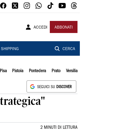
ACCEDI
ABBONATI
SHIPPING
CERCA
Pisa
Pistoia
Pontedera
Prato
Versilia
SEGUICI SU
DISCOVER
strategica"
2 MINUTI DI LETTURA