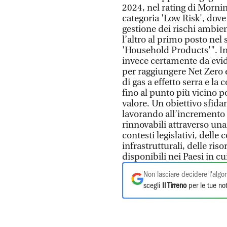
2024, nel rating di Morning
categoria 'Low Risk', dove
gestione dei rischi ambien
l’altro al primo posto nel 
'Household Products'". In 
invece certamente da evi
per raggiungere Net Zero e
di gas a effetto serra e l
fino al punto più vicino po
valore. Un obiettivo sfidan
lavorando all’incremento d
rinnovabili attraverso una
contesti legislativi, delle
infrastrutturali, delle riso
disponibili nei Paesi in cu
Non lasciare decidere l'algor
scegli
Il Tirreno
per le tue not