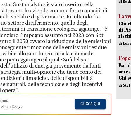
di Red
star Sustainalytics è stato inserito nella
 si trovano le aziende con una forte capacità di
La ve
tali, sociali e di governance. Risultando fra
suo settore di riferimento, quello degli
Check
termini di transizione ecologica, aggiunge, "è
di Pis
denziare l’impegno assunto nel 2023 con Sbti
risch
ntro il 2050 ovvero la riduzione delle emissioni
di Lor
a conseguente rimozione delle emissioni residue
ssibile allo zero lungo tutta la catena del
L’ope
te per raggiungere il quale Sofidel sta
Bar d
ell’utilizzo di energia proveniente da fonti
arrest
 strategia multi-opzione che tiene conto dei
Chi 
 condizioni climatiche, delle disponibilità
rse naturali, delle tecnologie e degli incentivi
di Ste
i opera".
itmo:
CLICCA QUI
izie su Google