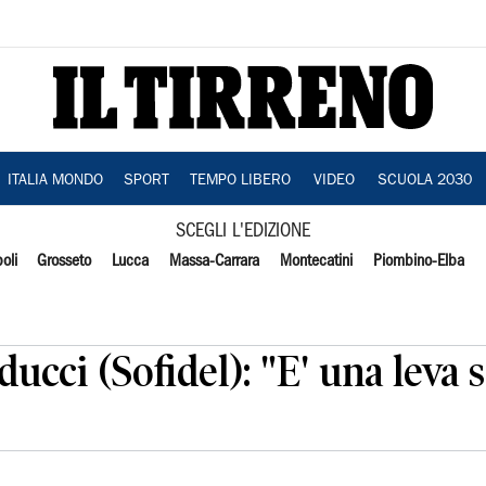
ITALIA MONDO
SPORT
TEMPO LIBERO
VIDEO
SCUOLA 2030
SCEGLI L'EDIZIONE
oli
Grosseto
Lucca
Massa-Carrara
Montecatini
Piombino-Elba
lducci (Sofidel): "E' una leva 