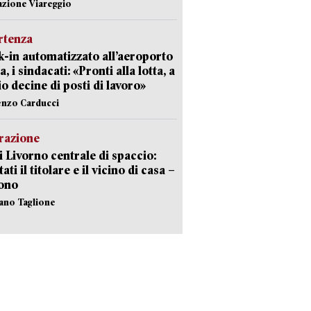
azione Viareggio
rtenza
-in automatizzato all’aeroporto
a, i sindacati: «Pronti alla lotta, a
io decine di posti di lavoro»
enzo Carducci
razione
i Livorno centrale di spaccio:
ati il titolare e il vicino di casa –
sono
fano Taglione