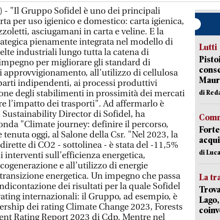
- "Il Gruppo Sofidel è uno dei principali
ta per uso igienico e domestico: carta igienica,
azzoletti, asciugamani in carta e veline. E la
trategica pienamente integrata nel modello di
Lutti
elte industriali lungo tutta la catena di
Pisto
’impegno per migliorare gli standard di
conse
 di approvvigionamento, all’utilizzo di cellulosa
Mauro
parti indipendenti, ai processi produttivi
zione degli stabilimenti in prossimità dei mercati
di Red
re l’impatto dei trasporti". Ad affermarlo è
Sustainability Director di Sofidel, ha
Comm
tonda "Climate journey: definire il percorso,
Forte
 è tenuta oggi, al Salone della Csr. "Nel 2023, la
acqui
dirette di CO2 - sottolinea - è stata del -11,5%
di Luca
li interventi sull’efficienza energetica,
 cogenerazione e all’utilizzo di energie
la transizione energetica. Un impegno che passa
La tr
dicontazione dei risultati per la quale Sofidel
Trova
 rating internazionali: il Gruppo, ad esempio, è
Lago,
dership dei rating Climate Change 2023, Forests
coinv
nt Rating Report 2023 di Cdp. Mentre nel