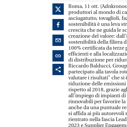
Roma, 11 ott. (Adnkronos) 
produttori al mondo di car
asciugatutto, tovaglioli, f
sostenibilità è una leva s
crescita che ne guida le sc
creazione del valore: dall
sostenibilità della filiera
100% certificata da terze 
efficienti e alla localizza
di distribuzione per ridur
Riccardo Balducci, Group 
partecipato alla tavola ro
valutare i risultati" che si
riduzione delle emissioni 
rispetto al 2018, grazie ag
all’impiego di impianti di
rinnovabili per favorire 
anche da una puntuale ren
si affida ai più autorevoli
rientrato nella fascia Lea
2023 e Supplier Engageme