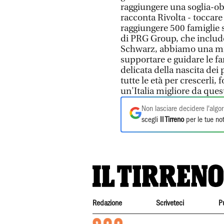
raggiungere una soglia-obi
racconta Rivolta - toccare
raggiungere 500 famiglie 
di PRG Group, che include
Schwarz, abbiamo una mis
supportare e guidare le f
delicata della nascita dei 
tutte le età per crescerli,
un'Italia migliore da quest
Non lasciare decidere l'algor
scegli
Il Tirreno
per le tue not
Redazione
Scriveteci
P