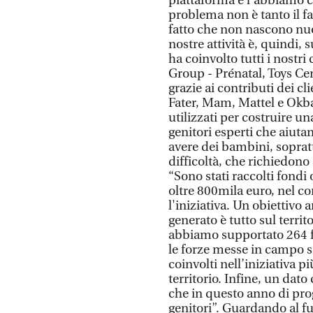
piattaforma e l'abbiamo 
problema non è tanto il f
fatto che non nascono nuov
nostre attività è, quindi, s
ha coinvolto tutti i nostri 
Group - Prénatal, Toys Cen
grazie ai contributi dei c
Fater, Mam, Mattel e Okb
utilizzati per costruire un
genitori esperti che aiutan
avere dei bambini, soprattu
difficoltà, che richiedon
“Sono stati raccolti fondi 
oltre 800mila euro, nel 
l'iniziativa. Un obiettivo a
generato è tutto sul territo
abbiamo supportato 264 fam
le forze messe in campo so
coinvolti nell’iniziativa pi
territorio. Infine, un dato
che in questo anno di prog
genitori”. Guardando al fut