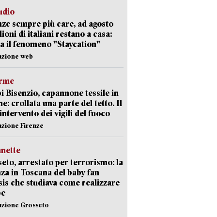
udio
ze sempre più care, ad agosto
lioni di italiani restano a casa:
a il fenomeno "Staycation"
azione web
arme
 Bisenzio, capannone tessile in
e: crollata una parte del tetto. Il
intervento dei vigili del fuoco
azione Firenze
nette
eto, arrestato per terrorismo: la
za in Toscana del baby fan
Isis che studiava come realizzare
be
azione Grosseto