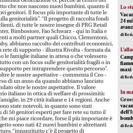
chiamata Generazione G, perché al centro del
atto che non nascono nuovi bambini, quanto il
Lo st
i genitori. Il focus più importante di tutte le
Vacan
ulla genitorialità”. “Il progetto di raccolta fondi
24 mi
clienti, di tutte le nostre insegne di PRG Retail
avanz
ter, Bimbostore, Fao Schwarz - qui in Italia e
di Red
lienti a molti partner quali Chicco, Clementoni,
aby, abbiamo raccolto dei contributi economici,
L’all
a rete di supporto - illustra Rivolta - formata da
o le famiglie italiane in attesa o che volessero
Campi
tto con un focus sulle genitorialità fragili o in
fiamm
o supporto per intraprendere questo percorso”.
maxi 
oltre le nostre aspettative - commenta il Ceo -
di Red
corso di un anno da quando abbiamo lanciato
ndato oltre le nostre aspettative. Il valore
In ma
rio italiano in ottica di welfare di prossimità:
Gross
iglie, in 29 città italiane e 14 regioni. Anche
vacan
no state notevoli, in quanto sono stati
dell’
ù di 50 genitori esperti per fare rete su tutto il
bom
 che mi piace ricordare, forse il più importante è
etto sono nati 42 nuovi bambini e altrettanti
di Red
uro, “innanzitutto c'è il progetto di