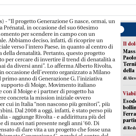
s) - “Il progetto Generazione G nasce, ormai, un
da Prénatal, in occasione del suo 60esimo
 momento per scendere in campo con un
ale. Abbiamo deciso, infatti, di ricoprire un
Il do
iale verso l'intero Paese, in quanto al centro di
Massa
a della denatalità. Pertanto, questo progetto
Paolo
 per cercare di invertire il trend di denatalità a
Terni
i da diversi anni”. Lo afferma Alberto Rivolta,
della
in occasione dell’evento organizzato a Milano
el primo anno di Generazione G, l’iniziativa
di Ale
il supporto di Moige, Movimento italiano
e con il Moige e i partner di progetto ha
Viabi
ere concreta la mission iniziale ovvero
Esodo
r cui in Italia “non nascono più genitori”, più
bolli
ni. Dal 2008 a oggi, infatti, è stato perso più
Ferr
alia - aggiunge Rivolta - e addirittura più del
parti
e di nuovi nati presente negli anni ‘60. Di
di Red
ato di dare vita a un progetto che fosse una