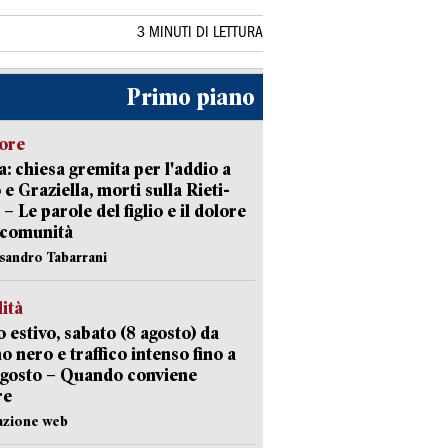
3 MINUTI DI LETTURA
Primo piano
lore
: chiesa gremita per l'addio a
 e Graziella, morti sulla Rieti-
 – Le parole del figlio e il dolore
 comunità
ssandro Tabarrani
lità
 estivo, sabato (8 agosto) da
no nero e traffico intenso fino a
agosto – Quando conviene
re
azione web