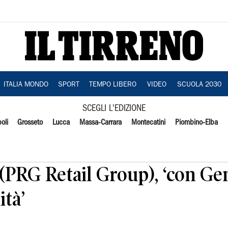
ITALIA MONDO
SPORT
TEMPO LIBERO
VIDEO
SCUOLA 2030
SCEGLI L'EDIZIONE
oli
Grosseto
Lucca
Massa-Carrara
Montecatini
Piombino-Elba
a (PRG Retail Group), ‘con Ge
ità’