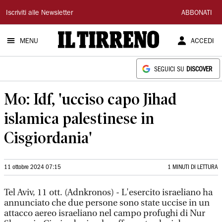
Il
Iscriviti alle Newsletter
ABBONATI
Tirreno
MENU
ACCEDI
SEGUICI SU
DISCOVER
Mo: Idf, 'ucciso capo Jihad
islamica palestinese in
Cisgiordania'
11 ottobre 2024 07:15
1 MINUTI DI LETTURA
Tel Aviv, 11 ott. (Adnkronos) - L'esercito israeliano ha
annunciato che due persone sono state uccise in un
attacco aereo israeliano nel campo profughi di Nur