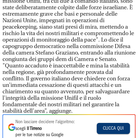
missione Unifil, tra cui due a comando italiano, sono
state deliberatamente colpite dalle forze israeliane. È
estremamente grave che basi e personale delle
Nazioni Unite, impegnati in operazioni di
peacekeeping, siano stati presi di mira, mettendo a
rischio la vita dei nostri militari e compromettendo le
operazioni di monitoraggio della pace". Lo dice il
capogruppo democratico nella commissione Difesa
della camera Stefano Graziano, entrando alla riunione
congiunta dei gruppi dem di Camera e Senato.
"Quanto accaduto è inaccettabile e mina la stabilità
nella regione, già profondamente provata dal
conflitto. Il governo italiano deve chiedere con forza
un’immediata cessazione di questi attacchi e un
chiarimento su quanto avvenuto, per salvaguardare
l'integrità della missione Unifil e il ruolo
fondamentale dei nostri militari nel garantire la
stabilità dell’area”, aggiunge.
Non lasciare decidere l'algoritmo:
CLICCA QUI
scegli
Il Tirreno
per le tue notizie su Google