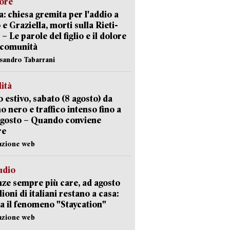
lore
: chiesa gremita per l'addio a
 e Graziella, morti sulla Rieti-
 – Le parole del figlio e il dolore
 comunità
ssandro Tabarrani
lità
 estivo, sabato (8 agosto) da
no nero e traffico intenso fino a
agosto – Quando conviene
re
azione web
udio
ze sempre più care, ad agosto
lioni di italiani restano a casa:
a il fenomeno "Staycation"
azione web