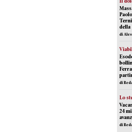
Il do
Massa
Paolo
Terni
della
di Ale
Viabi
Esodo
bolli
Ferr
parti
di Red
Lo st
Vacan
24 mi
avanz
di Red