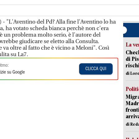
- "L'Aventino del Pd? Alla fine l'Aventino lo ha
a, ha votato scheda bianca perchè non c'era
'è un problema molto serio, è l'autore del
vrebbe giudicare se eletto alla Consulta.
La ve
a oltre al fatto che è vicino a Meloni". Così
Check
ita su La7.
di Pis
risch
itmo:
CLICCA QUI
izie su Google
di Lor
Polit
Migra
Madri
front
arriva
di Red