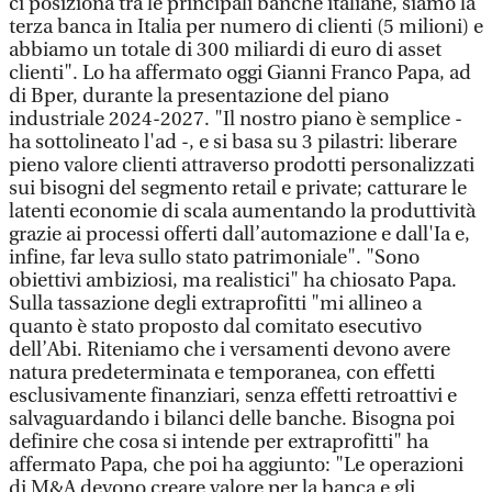
ci posiziona tra le principali banche italiane, siamo la
terza banca in Italia per numero di clienti (5 milioni) e
abbiamo un totale di 300 miliardi di euro di asset
clienti". Lo ha affermato oggi Gianni Franco Papa, ad
di Bper, durante la presentazione del piano
industriale 2024-2027. "Il nostro piano è semplice -
ha sottolineato l'ad -, e si basa su 3 pilastri: liberare
pieno valore clienti attraverso prodotti personalizzati
sui bisogni del segmento retail e private; catturare le
latenti economie di scala aumentando la produttività
grazie ai processi offerti dall’automazione e dall'Ia e,
infine, far leva sullo stato patrimoniale". "Sono
obiettivi ambiziosi, ma realistici" ha chiosato Papa.
Sulla tassazione degli extraprofitti "mi allineo a
quanto è stato proposto dal comitato esecutivo
dell’Abi. Riteniamo che i versamenti devono avere
natura predeterminata e temporanea, con effetti
esclusivamente finanziari, senza effetti retroattivi e
salvaguardando i bilanci delle banche. Bisogna poi
definire che cosa si intende per extraprofitti" ha
affermato Papa, che poi ha aggiunto: "Le operazioni
di M&A devono creare valore per la banca e gli