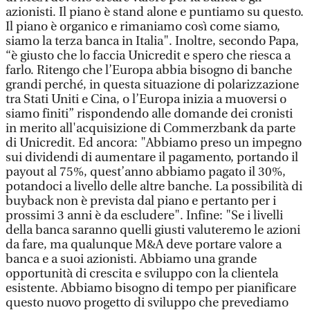
azionisti. Il piano è stand alone e puntiamo su questo.
Il piano è organico e rimaniamo così come siamo,
siamo la terza banca in Italia". Inoltre, secondo Papa,
“è giusto che lo faccia Unicredit e spero che riesca a
farlo. Ritengo che l’Europa abbia bisogno di banche
grandi perché, in questa situazione di polarizzazione
tra Stati Uniti e Cina, o l’Europa inizia a muoversi o
siamo finiti” rispondendo alle domande dei cronisti
in merito all'acquisizione di Commerzbank da parte
di Unicredit. Ed ancora: "Abbiamo preso un impegno
sui dividendi di aumentare il pagamento, portando il
payout al 75%, quest’anno abbiamo pagato il 30%,
potandoci a livello delle altre banche. La possibilità di
buyback non è prevista dal piano e pertanto per i
prossimi 3 anni è da escludere". Infine: "Se i livelli
della banca saranno quelli giusti valuteremo le azioni
da fare, ma qualunque M&A deve portare valore a
banca e a suoi azionisti. Abbiamo una grande
opportunità di crescita e sviluppo con la clientela
esistente. Abbiamo bisogno di tempo per pianificare
questo nuovo progetto di sviluppo che prevediamo