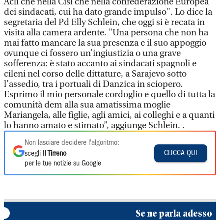
Acli che nella Cisl che nella confederazione Europea
dei sindacati, cui ha dato grande impulso". Lo dice la
segretaria del Pd Elly Schlein, che oggi si è recata in
visita alla camera ardente. "Una persona che non ha
mai fatto mancare la sua presenza e il suo appoggio
ovunque ci fossero un’ingiustizia o una grave
sofferenza: è stato accanto ai sindacati spagnoli e
cileni nel corso delle dittature, a Sarajevo sotto
l’assedio, tra i portuali di Danzica in sciopero.
Esprimo il mio personale cordoglio e quello di tutta la
comunità dem alla sua amatissima moglie
Mariangela, alle figlie, agli amici, ai colleghi e a quanti
lo hanno amato e stimato”, aggiunge Schlein. .
Non lasciare decidere l'algoritmo:
CLICCA QUI
scegli
Il Tirreno
per le tue notizie su Google
Se ne parla adesso