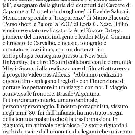
jail', assegnato dalla giuria dei detenuti del Carcere di
Capanne a 'L'uccello imbroglione' di Davide Salucci;
Menzione speciale a 'Trasparenze' di Mario Blaconà;
'Perso short la 7a ora' a 'Z.O.' di Loris G. Nese. Il film
vincitore è stato realizzato da Ariel Kuaray Ortega,
pioniere del cinema indigeno e leader Mbyá-Guarani
e Ernesto de Carvalho, cineasta, fotografo e
montatore brasiliano, con un dottorato in
antropologia conseguito presso la New York
University, da oltre 15 anni collabora con le comunità
Mbyá-Guarani alla realizzazione di filmati attraverso
il progetto Vídeo nas Aldeias. "Abbiamo realizzato
questo film - spiegano i registi - con l’intenzione di
portare lo spettatore in un viaggio con noi. Il viaggio
attraversa le frontiere: Brasile/Argentina,
fiction/documentario, umano/animale,
persona/personaggio. Il nostro protagonista, vissuto
negli anni ’80, fin dall’infanzia ha mostrato i segni
della temuta malattia che è la trasformazione in
giaguaro, un animale pericoloso. La storia riguarda i
rischi di uscire dall’umanità, dai legami che uniscono