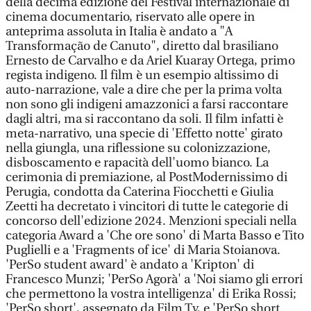
della decima edizione del Festival internazionale di
cinema documentario, riservato alle opere in
anteprima assoluta in Italia è andato a "A
Transformação de Canuto", diretto dal brasiliano
Ernesto de Carvalho e da Ariel Kuaray Ortega, primo
regista indigeno. Il film è un esempio altissimo di
auto-narrazione, vale a dire che per la prima volta
non sono gli indigeni amazzonici a farsi raccontare
dagli altri, ma si raccontano da soli. Il film infatti è
meta-narrativo, una specie di 'Effetto notte' girato
nella giungla, una riflessione su colonizzazione,
disboscamento e rapacità dell'uomo bianco. La
cerimonia di premiazione, al PostModernissimo di
Perugia, condotta da Caterina Fiocchetti e Giulia
Zeetti ha decretato i vincitori di tutte le categorie di
concorso dell'edizione 2024. Menzioni speciali nella
categoria Award a 'Che ore sono' di Marta Basso e Tito
Puglielli e a 'Fragments of ice' di Maria Stoianova.
'PerSo student award' è andato a 'Kripton' di
Francesco Munzi; 'PerSo Agorà' a 'Noi siamo gli errori
che permettono la vostra intelligenza' di Erika Rossi;
'PerSo short', assegnato da Film Tv, e 'PerSo short