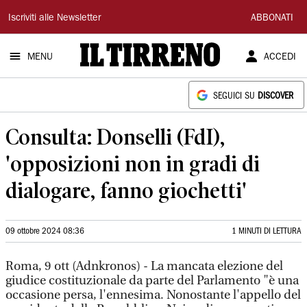
Il
Iscriviti alle Newsletter
ABBONATI
Tirreno
MENU
ACCEDI
SEGUICI SU
DISCOVER
Consulta: Donselli (FdI),
'opposizioni non in gradi di
dialogare, fanno giochetti'
09 ottobre 2024 08:36
1 MINUTI DI LETTURA
Roma, 9 ott (Adnkronos) - La mancata elezione del
giudice costituzionale da parte del Parlamento "è una
occasione persa, l'ennesima. Nonostante l'appello del