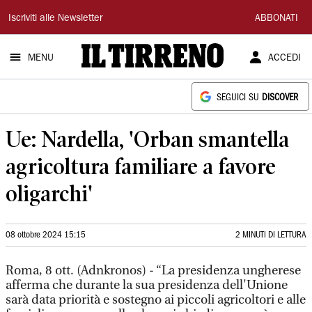
Il
Iscriviti alle Newsletter
ABBONATI
Tirreno
MENU
ACCEDI
SEGUICI SU
DISCOVER
Ue: Nardella, 'Orban smantella
agricoltura familiare a favore
oligarchi'
08 ottobre 2024 15:15
2 MINUTI DI LETTURA
Roma, 8 ott. (Adnkronos) - “La presidenza ungherese
afferma che durante la sua presidenza dell'Unione
sarà data priorità e sostegno ai piccoli agricoltori e alle