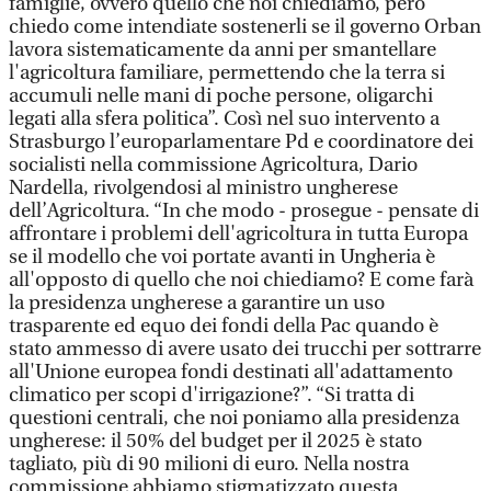
famiglie, ovvero quello che noi chiediamo, però
chiedo come intendiate sostenerli se il governo Orban
lavora sistematicamente da anni per smantellare
l'agricoltura familiare, permettendo che la terra si
accumuli nelle mani di poche persone, oligarchi
legati alla sfera politica”. Così nel suo intervento a
Strasburgo l’europarlamentare Pd e coordinatore dei
socialisti nella commissione Agricoltura, Dario
Nardella, rivolgendosi al ministro ungherese
dell’Agricoltura. “In che modo - prosegue - pensate di
affrontare i problemi dell'agricoltura in tutta Europa
se il modello che voi portate avanti in Ungheria è
all'opposto di quello che noi chiediamo? E come farà
la presidenza ungherese a garantire un uso
trasparente ed equo dei fondi della Pac quando è
stato ammesso di avere usato dei trucchi per sottrarre
all'Unione europea fondi destinati all'adattamento
climatico per scopi d'irrigazione?”. “Si tratta di
questioni centrali, che noi poniamo alla presidenza
ungherese: il 50% del budget per il 2025 è stato
tagliato, più di 90 milioni di euro. Nella nostra
commissione abbiamo stigmatizzato questa