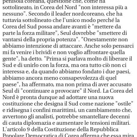
penisola coreana, questione che, come ha
sottolineato, in Corea del Nord "non interessa più a
nessuno". Secondo il leader nordcoreano, che ha
tuttavia sottolineato che l'unico modo perché la
Corea del Sud possa andare avanti è "mettere da
parte la forza militare", Seul dovrebbe "smettere di
vantarsi della propria potenza". "Onestamente non
abbiamo intenzione di attaccare. Anche solo pensarci
mi fa venire i brividi e non voglio affrontare quella
gente", ha detto. "Prima si parlava molto di liberare il
Sud e di unirlo con la forza, ma ora tutto ciò non ci
interessa e, da quando abbiamo fondato i due paesi,
abbiamo ancora meno consapevolezza di quel
paese", ha affermato, ma non prima di aver accusato
Seul di "continuare a provocare" il Nord. La Corea del
Nord è pronta dunque ad adottare una nuova
costituzione che designa il Sud come nazione "ostile"
e ridisegna i confini marittimi, un cambiamento che,
avvertono gli analisti, potrebbe smantellare decenni
di cauta diplomazia e aumentare le tensioni militari.
L'articolo 9 della Costituzione della Repubblica
Popolare Democratica di Corea afferma che essa mira