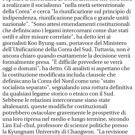
a realizzare il socialismo "nella metà settentrionale
della Corea" e cerca "la riunificazione sul principio di
indipendenza, riunificazione pacifica e grande unità
nazionale". "Sono attesi emendamenti costituzionali
che definiscano i legami intercoreani come due stati
ostili e altre misure correlate", ha detto ieri ai
giornalisti Koo Byung-sam, portavoce del Ministero
dell'Unificazione della Corea del Sud. Tuttavia, non è
ancora chiaro quando esattamente la decisione verrà
formalmente presa. "È difficile prevedere se verrà
oggi o domani", ha detto. Gli analisti si aspettano che
la costituzione modificata includa clausole che
definiscano la Corea del Nord come uno "stato
socialista separato", segnalando una rottura definitiva
da qualsiasi legame storico o etnico con il Sud.
Sebbene le relazioni intercoreane siano state
altalenanti, queste modifiche costituzionali
potrebbero ostacolare gravemente le prospettive di
una loro ripresa nel medio e lungo termine, secondo
Lim Eul-chul, professore di scienze politiche presso
la Kyungnam University di Changwon. "La revisione