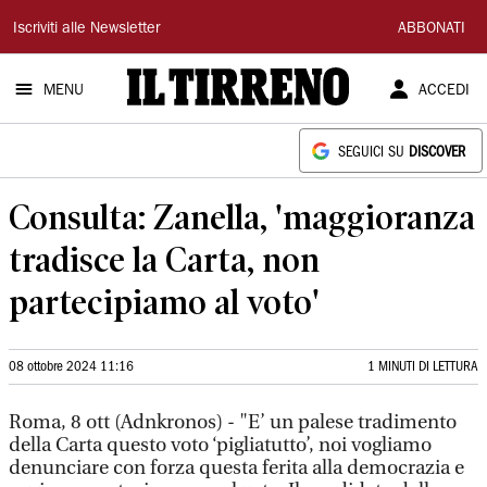
Il
Iscriviti alle Newsletter
ABBONATI
Tirreno
MENU
ACCEDI
SEGUICI SU
DISCOVER
Consulta: Zanella, 'maggioranza
tradisce la Carta, non
partecipiamo al voto'
08 ottobre 2024 11:16
1 MINUTI DI LETTURA
Roma, 8 ott (Adnkronos) - "E’ un palese tradimento
della Carta questo voto ‘pigliatutto’, noi vogliamo
denunciare con forza questa ferita alla democrazia e