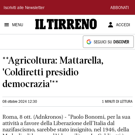
Il
Iscriviti alle Newsletter
ABBONATI
Tirreno
MENU
ACCEDI
SEGUICI SU
DISCOVER
**Agricoltura: Mattarella,
'Coldiretti presidio
democrazia'**
08 ottobre 2024 12:30
1 MINUTI DI LETTURA
Roma, 8 ott. (Adnkronos) - "Paolo Bonomi, per la sua
attività a favore della Liberazione dell’Italia dal
nazifascismo, sarebbe stato insignito, nel 1946, della