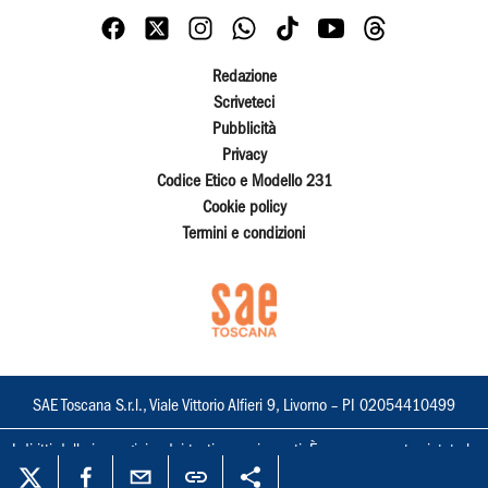
Redazione
Scriveteci
Pubblicità
Privacy
Codice Etico e Modello 231
Cookie policy
Termini e condizioni
SAE Toscana S.r.l., Viale Vittorio Alfieri 9, Livorno – PI 02054410499
I diritti delle immagini e dei testi sono riservati. È espressamente vietata la
loro riproduzione con qualsiasi mezzo e l'adattamento totale o parziale.