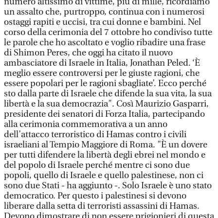
numero altissimo di vittime, più di mille, ricordiamo
un assalto che, purtroppo, continua con i numerosi
ostaggi rapiti e uccisi, tra cui donne e bambini. Nel
corso della cerimonia del 7 ottobre ho condiviso tutte
le parole che ho ascoltato e voglio ribadire una frase
di Shimon Peres, che oggi ha citato il nuovo
ambasciatore di Israele in Italia, Jonathan Peled. ‘È
meglio essere controversi per le giuste ragioni, che
essere popolari per le ragioni sbagliate’. Ecco perché
sto dalla parte di Israele che difende la sua vita, la sua
libertà e la sua democrazia". Così Maurizio Gasparri,
presidente dei senatori di Forza Italia, partecipando
alla cerimonia commemorativa a un anno
dell’attacco terroristico di Hamas contro i civili
israeliani al Tempio Maggiore di Roma. "È un dovere
per tutti difendere la libertà degli ebrei nel mondo e
del popolo di Israele perché mentre ci sono due
popoli, quello di Israele e quello palestinese, non ci
sono due Stati - ha aggiunto -. Solo Israele è uno stato
democratico. Per questo i palestinesi si devono
liberare dalla setta di terroristi assassini di Hamas.
Devono dimostrare di non essere prigionieri di questa