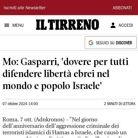
Il
Iscriviti alle Newsletter
ABBONATI
Tirreno
MENU
ACCEDI
SEGUICI SU
DISCOVER
Mo: Gasparri, 'dovere per tutti
difendere libertà ebrei nel
mondo e popolo Israele'
07 ottobre 2024 14:00
2 MINUTI DI LETTURA
Roma, 7 ott. (Adnkronos) - "Nel giorno
dell’anniversario dell’aggressione criminale dei
terroristi islamici di Hamas a Israele, che causò un