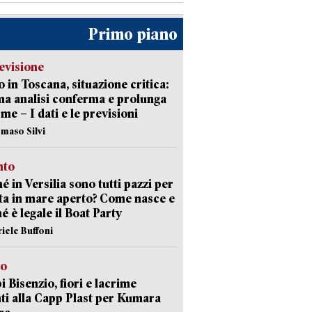
Primo piano
evisione
 in Toscana, situazione critica:
ima analisi conferma e prolunga
rme – I dati e le previsioni
maso Silvi
nto
é in Versilia sono tutti pazzi per
sta in mare aperto? Come nasce e
é è legale il Boat Party
riele Buffoni
to
 Bisenzio, fiori e lacrime
ti alla Capp Plast per Kumara