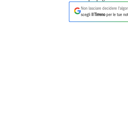
Non lasciare decidere l'algor
scegli
Il Tirreno
per le tue not