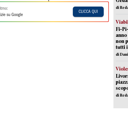
Geda
di Red
itmo:
CLICCA QUI
izie su Google
Viabi
Fi-Pi
anno 
non p
tutti 
di Dan
Viole
Livor
piazz
scopo
di Red