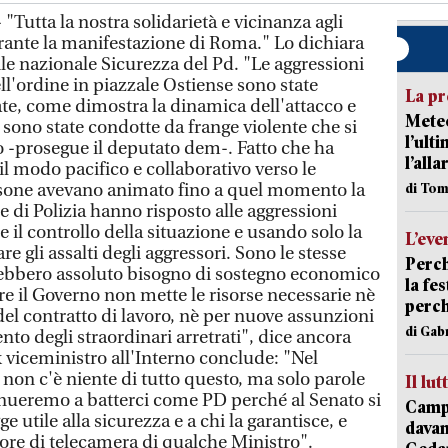
"Tutta la nostra solidarietà e vicinanza agli
durante la manifestazione di Roma." Lo dichiara
e nazionale Sicurezza del Pd. "Le aggressioni
ell'ordine in piazzale Ostiense sono state
La pr
e, come dimostra la dinamica dell'attacco e
Meteo
 sono state condotte da frange violente che si
l’ult
io -prosegue il deputato dem-. Fatto che ha
l’alla
 modo pacifico e collaborativo verso le
ersone avevano animato fino a quel momento la
di Tom
 di Polizia hanno risposto alle aggressioni
 il controllo della situazione e usando solo la
L’eve
e gli assalti degli aggressori. Sono le stesse
Perch
rebbero assoluto bisogno di sostegno economico
la fe
re il Governo non mette le risorse necessarie nè
perch
el contratto di lavoro, nè per nuove assunzioni
di Gab
o degli straordinari arretrati", dice ancora
 viceministro all'Interno conclude: "Nel
 non c'è niente di tutto questo, ma solo parole
Il lut
nueremo a batterci come PD perché al Senato si
Campi
e utile alla sicurezza e a chi la garantisce, e
davan
ore di telecamera di qualche Ministro".