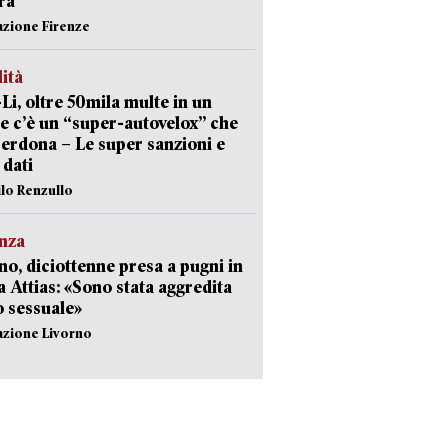
ra
azione Firenze
lità
-Li, oltre 50mila multe in un
e c’è un “super-autovelox” che
erdona – Le super sanzioni e
i dati
ilo Renzullo
nza
no, diciottenne presa a pugni in
a Attias: «Sono stata aggredita
 sessuale»
azione Livorno