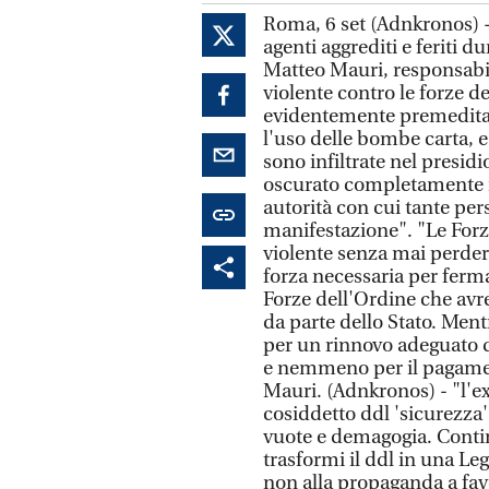
Roma, 6 set (Adnkronos) - 
agenti aggrediti e feriti 
Matteo Mauri, responsabil
violente contro le forze d
evidentemente premeditat
l'uso delle bombe carta, e
sono infiltrate nel presid
oscurato completamente il
autorità con cui tante p
manifestazione". "Le Forze
violente senza mai perdere
forza necessaria per fermar
Forze dell'Ordine che av
da parte dello Stato. Ment
per un rinnovo adeguato d
e nemmeno per il pagament
Mauri. (Adnkronos) - "l'ex
cosiddetto ddl 'sicurezza'
vuote e demagogia. Conti
trasformi il ddl in una Legg
non alla propaganda a fav