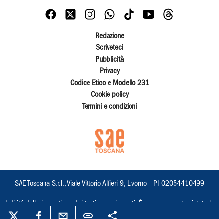
Redazione
Scriveteci
Pubblicità
Privacy
Codice Etico e Modello 231
Cookie policy
Termini e condizioni
SAE Toscana S.r.l., Viale Vittorio Alfieri 9, Livorno – PI 02054410499
I diritti delle immagini e dei testi sono riservati. È espressamente vietata la
loro riproduzione con qualsiasi mezzo e l'adattamento totale o parziale.