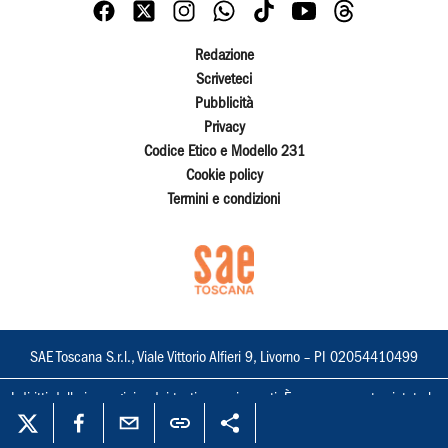
Redazione
Scriveteci
Pubblicità
Privacy
Codice Etico e Modello 231
Cookie policy
Termini e condizioni
SAE Toscana S.r.l., Viale Vittorio Alfieri 9, Livorno – PI 02054410499
I diritti delle immagini e dei testi sono riservati. È espressamente vietata la
loro riproduzione con qualsiasi mezzo e l'adattamento totale o parziale.