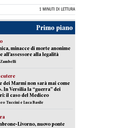
1 MINUTI DI LETTURA
Primo piano
so
nica, minacce di morte anonime
e all’assessore alla legalità
n Zambelli
scutere
e dei Marmi non sarà mai come
». In Versilia la “guerra” dei
i: il caso del Mediceo
teo Tuccini e Luca Basile
era
mbrone-Livorno, nuovo ponte