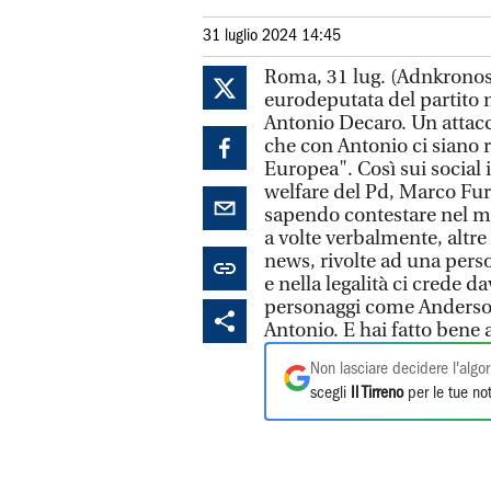
31 luglio 2024 14:45
Roma, 31 lug. (Adnkronos)
eurodeputata del partito 
Antonio Decaro. Un attacc
che con Antonio ci siano 
Europea". Così sui social
welfare del Pd, Marco Furf
sapendo contestare nel me
a volte verbalmente, altr
news, rivolte ad una perso
e nella legalità ci crede 
personaggi come Anderson
Antonio. E hai fatto bene 
Non lasciare decidere l'algor
scegli
Il Tirreno
per le tue not