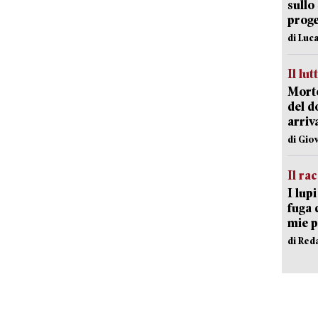
sullo
proge
di Luca
Il lut
Morto
del d
arriv
di Gio
Il ra
I lup
fuga 
mie 
di Red