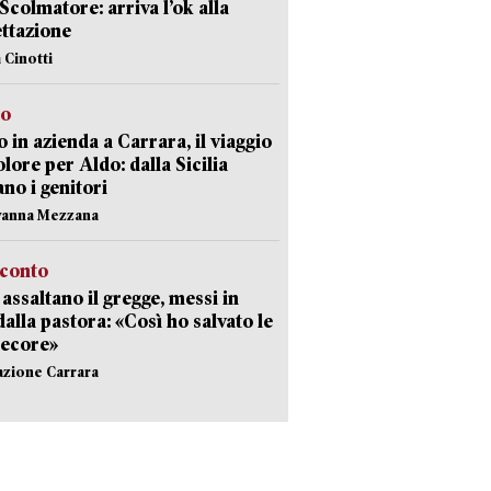
 Scolmatore: arriva l’ok alla
ttazione
 Cinotti
to
 in azienda a Carrara, il viaggio
olore per Aldo: dalla Sicilia
ano i genitori
vanna Mezzana
cconto
i assaltano il gregge, messi in
dalla pastora: «Così ho salvato le
pecore»
azione Carrara