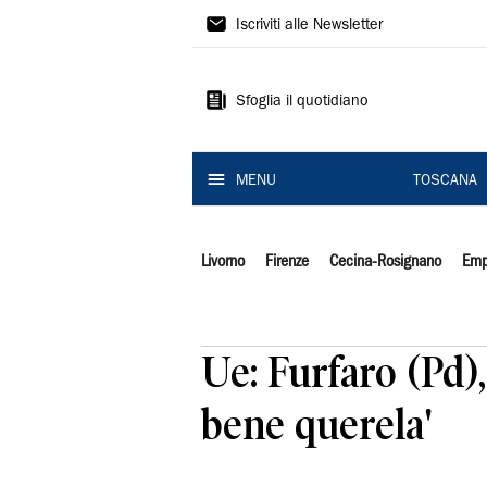
Il
Iscriviti alle Newsletter
Tirreno
Sfoglia il quotidiano
MENU
TOSCANA
Livorno
Firenze
Cecina-Rosignano
Emp
Ue: Furfaro (Pd)
bene querela'