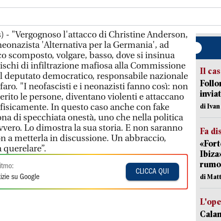
 - "Vergognoso l'attacco di Christine Anderson,
neonazista 'Alternativa per la Germania', ad
o scomposto, volgare, basso, dove si insinua
rischi di infiltrazione mafiosa alla Commissione
Il ca
 il deputato democratico, responsabile nazionale
Follo
aro. "I neofascisti e i neonazisti fanno così: non
inviat
rito le persone, diventano violenti e attaccano
e fisicamente. In questo caso anche con fake
di Iva
na di specchiata onestà, uno che nella politica
davvero. Lo dimostra la sua storia. E non saranno
Fa di
 a metterla in discussione. Un abbraccio,
«Fort
a querelare”.
Ibiza
rumor
itmo:
CLICCA QUI
di Mat
izie su Google
L'op
Cala