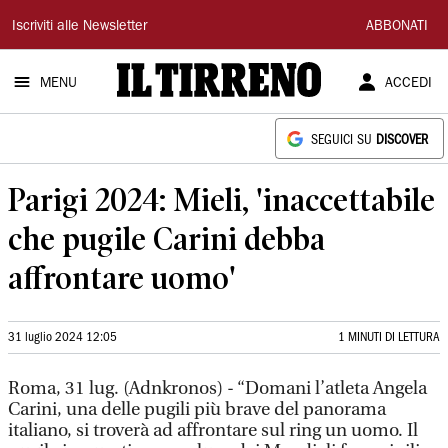
Il
Iscriviti alle Newsletter
ABBONATI
Tirreno
MENU
ACCEDI
SEGUICI SU
DISCOVER
Parigi 2024: Mieli, 'inaccettabile
che pugile Carini debba
affrontare uomo'
31 luglio 2024 12:05
1 MINUTI DI LETTURA
Roma, 31 lug. (Adnkronos) - “Domani l’atleta Angela
Carini, una delle pugili più brave del panorama
italiano, si troverà ad affrontare sul ring un uomo. Il