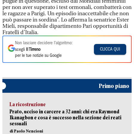
pugile in questione, escluso dai Mondiali femminili
per non aver superato i test ormonali, combatterà con
le ragazze a Parigi. Un episodio inaccettabile che non
può passare in sordina”. Lo afferma la senatrice Ester
Mieli, responsabile dipartimento Pari opportunità di
Fratelli d’Italia.
Non lasciare decidere l'algoritmo:
CLICCA QUI
scegli
Il Tirreno
per le tue notizie su Google
Primo piano
La ricostruzione
Prato, ucciso in carcere a 32 anni: chi era Raymond
Ikanagbon e cosa è successo nella sezione dei reati
sessuali
di Paolo Nencioni