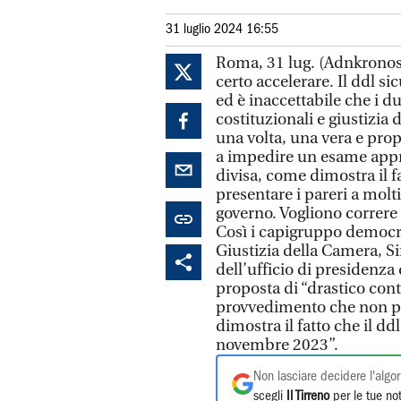
31 luglio 2024 16:55
Roma, 31 lug. (Adnkronos
certo accelerare. Il ddl s
ed è inaccettabile che i d
costituzionali e giustizia
una volta, una vera e prop
a impedire un esame appro
divisa, come dimostra il f
presentare i pareri a mol
governo. Vogliono correre 
Così i capigruppo democra
Giustizia della Camera, S
dell’ufficio di presidenz
proposta di “drastico con
provvedimento che non pr
dimostra il fatto che il d
novembre 2023”.
Non lasciare decidere l'algor
scegli
Il Tirreno
per le tue not