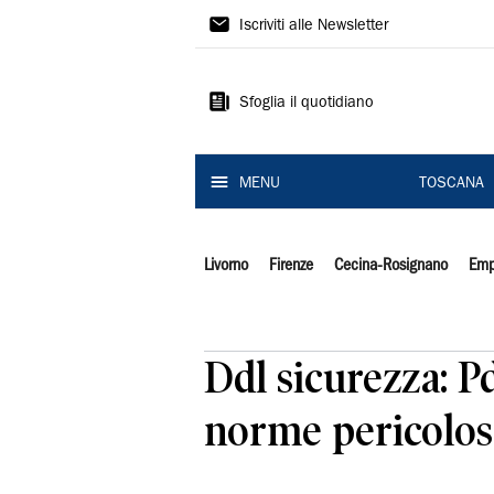
Il
Iscriviti alle Newsletter
Tirreno
Sfoglia il quotidiano
MENU
TOSCANA
Livorno
Firenze
Cecina-Rosignano
Emp
Ddl sicurezza: P
norme pericolos