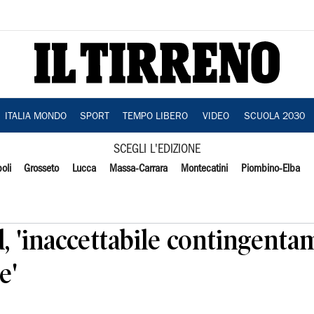
ITALIA MONDO
SPORT
TEMPO LIBERO
VIDEO
SCUOLA 2030
SCEGLI L'EDIZIONE
oli
Grosseto
Lucca
Massa-Carrara
Montecatini
Piombino-Elba
d, 'inaccettabile contingent
e'