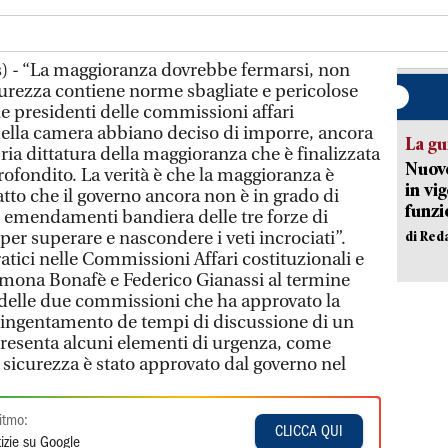
) - “La maggioranza dovrebbe fermarsi, non
icurezza contiene norme sbagliate e pericolose
ue presidenti delle commissioni affari
 della camera abbiano deciso di imporre, ancora
La gu
ria dittatura della maggioranza che è finalizzata
Nuovo
fondito. La verità è che la maggioranza è
in vi
atto che il governo ancora non è in grado di
funzi
ti emendamenti bandiera delle tre forze di
per superare e nascondere i veti incrociati”.
di Red
tici nelle Commissioni Affari costituzionali e
imona Bonafè e Federico Gianassi al termine
a delle due commissioni che ha approvato la
tingentamento de tempi di discussione di un
esenta alcuni elementi di urgenza, come
dl sicurezza è stato approvato dal governo nel
itmo:
CLICCA QUI
izie su Google