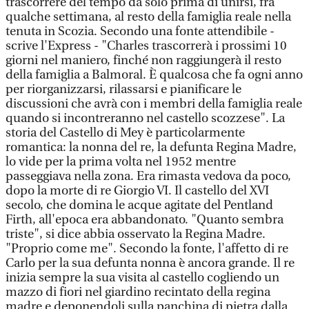
trascorrere del tempo da solo prima di unirsi, fra
qualche settimana, al resto della famiglia reale nella
tenuta in Scozia. Secondo una fonte attendibile -
scrive l'Express - "Charles trascorrerà i prossimi 10
giorni nel maniero, finché non raggiungerà il resto
della famiglia a Balmoral. È qualcosa che fa ogni anno
per riorganizzarsi, rilassarsi e pianificare le
discussioni che avrà con i membri della famiglia reale
quando si incontreranno nel castello scozzese". La
storia del Castello di Mey è particolarmente
romantica: la nonna del re, la defunta Regina Madre,
lo vide per la prima volta nel 1952 mentre
passeggiava nella zona. Era rimasta vedova da poco,
dopo la morte di re Giorgio VI. Il castello del XVI
secolo, che domina le acque agitate del Pentland
Firth, all'epoca era abbandonato. "Quanto sembra
triste", si dice abbia osservato la Regina Madre.
"Proprio come me". Secondo la fonte, l'affetto di re
Carlo per la sua defunta nonna è ancora grande. Il re
inizia sempre la sua visita al castello cogliendo un
mazzo di fiori nel giardino recintato della regina
madre e deponendoli sulla panchina di pietra dalla