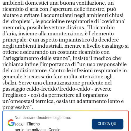
ambienti domestici una buona ventilazione, un
ricambio d'aria con l'apertura delle finestre, può
aiutare a evitare l'accumularsi negli ambienti chiusi
dei droplets", le goccioline respiratorie di 'covidiana'
memoria, possibile vettore di virus. "Il ricambio
d'aria, insieme alla manutenzione, è l'elemento
principale: è un aspetto impiantistico da decidere
negli ambienti industriali, mentre a livello casalingo si
ottiene assicurando un costante ricambio con
l'arieggiamento delle stanze", insiste il medico che
richiama infine l'importanza di "un uso responsabile
del condizionatore. Contro le infezioni respiratorie in
generale è necessario fare molta attenzione agli
sbalzi. Serve una climatizzazione prudente nel
passaggio caldo-freddo/freddo-caldo - avverte
Pregliasco - così da permettere all'organismo
un'omeostasi termica, ossia un adattamento lento e
progressivo".
Non lasciare decidere l'algoritmo:
CLICCA QUI
scegli
Il Tirreno
per le tue notizie su Google