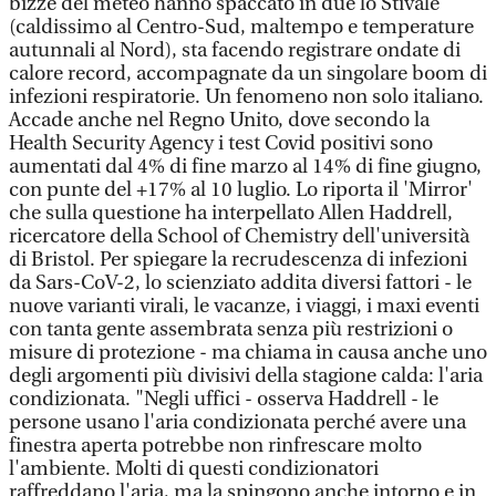
bizze del meteo hanno spaccato in due lo Stivale
(caldissimo al Centro-Sud, maltempo e temperature
autunnali al Nord), sta facendo registrare ondate di
calore record, accompagnate da un singolare boom di
infezioni respiratorie. Un fenomeno non solo italiano.
Accade anche nel Regno Unito, dove secondo la
Health Security Agency i test Covid positivi sono
aumentati dal 4% di fine marzo al 14% di fine giugno,
con punte del +17% al 10 luglio. Lo riporta il 'Mirror'
che sulla questione ha interpellato Allen Haddrell,
ricercatore della School of Chemistry dell'università
di Bristol. Per spiegare la recrudescenza di infezioni
da Sars-CoV-2, lo scienziato addita diversi fattori - le
nuove varianti virali, le vacanze, i viaggi, i maxi eventi
con tanta gente assembrata senza più restrizioni o
misure di protezione - ma chiama in causa anche uno
degli argomenti più divisivi della stagione calda: l'aria
condizionata. "Negli uffici - osserva Haddrell - le
persone usano l'aria condizionata perché avere una
finestra aperta potrebbe non rinfrescare molto
l'ambiente. Molti di questi condizionatori
raffreddano l'aria, ma la spingono anche intorno e in