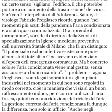
un certo senso 'sigillano' l'edificio, il che potrebbe
portare a un aumento della trasmissione" dei virus.
Sarà vero? Interpellato dall'Adnkronos Salute, il
virologo Fabrizio Pregliasco ricorda quando "nei
momenti più acuti della pandemia l'aria condizionata
era stata quasi criminalizzata. Ora riprende il
tormentone", sorride il direttore della Scuola di
specializzazione in Igiene e medicina preventiva
dell'università Statale di Milano, che fa un distinguo:
"Il potenziale rischio infettivo esiste, come pure
alcuni studi iniziali in Cina avevano evidenziato
all'epoca dell'emergenza coronavirus. Ma è concreto
solo se l'aria condizionata viene mal gestita, senza
assicurare un buon ricambio". "I problemi - ragiona
Pregliasco - sono legati soprattutto agli impianti
industriali nel momento in cui non sono regolati in
modo corretto, cioè in maniera che vi sia sì un buon
raffrescamento indoor, però con un utilizzo di aria
fresca, quindi con una riduzione del riciclo dell'aria".
La gestione corretta dell'aria condizionata fa dunque
la differenza, non solo in ufficio: "Anche negli