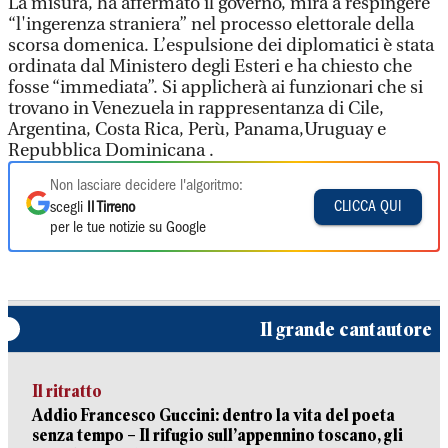
La misura, ha affermato il governo, mira a respingere
“l'ingerenza straniera” nel processo elettorale della
scorsa domenica. L’espulsione dei diplomatici è stata
ordinata dal Ministero degli Esteri e ha chiesto che
fosse “immediata”. Si applicherà ai funzionari che si
trovano in Venezuela in rappresentanza di Cile,
Argentina, Costa Rica, Perù, Panama,Uruguay e
Repubblica Dominicana .
Non lasciare decidere l'algoritmo:
CLICCA QUI
scegli
Il Tirreno
per le tue notizie su Google
Il grande cantautore
Il ritratto
Addio Francesco Guccini: dentro la vita del poeta
senza tempo – Il rifugio sull’appennino toscano, gli