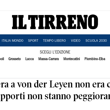
ITALIA MONDO
SPORT
TEMPO LIBERO
VIDEO
SCUOLA 2030
SCEGLI L'EDIZIONE
oli
Grosseto
Lucca
Massa-Carrara
Montecatini
Piombino-Elba
tera a von der Leyen non era 
pporti non stanno peggioran