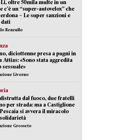
-Li, oltre 50mila multe in un
e c’è un “super-autovelox” che
erdona – Le super sanzioni e
i dati
ilo Renzullo
nza
no, diciottenne presa a pugni in
a Attias: «Sono stata aggredita
 sessuale»
azione Livorno
oria
distrutta dal fuoco, due fratelli
no per strada: ma a Castiglione
 Pescaia si avvera il miracolo
 solidarietà
azione Grosseto