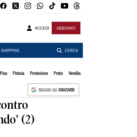
ACCEDI
ABBONATI
SHIPPING
CERCA
Pisa
Pistoia
Pontedera
Prato
Versilia
SEGUICI SU
DISCOVER
contro
do' (2)