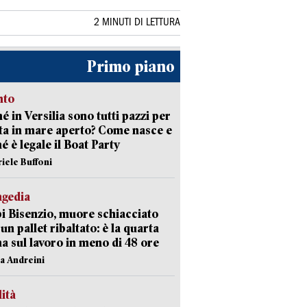
2 MINUTI DI LETTURA
Primo piano
nto
é in Versilia sono tutti pazzi per
sta in mare aperto? Come nasce e
é è legale il Boat Party
riele Buffoni
agedia
 Bisenzio, muore schiacciato
 un pallet ribaltato: è la quarta
ma sul lavoro in meno di 48 ore
na Andreini
lità