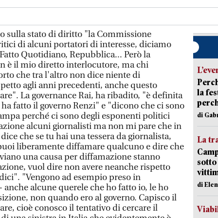
o sulla stato di diritto "la Commissione
tici di alcuni portatori di interesse, diciamo
 Fatto Quotidiano, Repubblica... Però la
 il mio diretto interlocutore, ma chi
L’eve
to che tra l'altro non dice niente di
Perch
petto agli anni precedenti, anche questo
la fe
are". La governance Rai, ha ribadito, "è definita
perch
ha fatto il governo Renzi" e "dicono che ci sono
tampa perché ci sono degli esponenti politici
di Gab
zione alcuni giornalisti ma non mi pare che in
e dice che se tu hai una tessera da giornalista,
La tr
 puoi liberamente diffamare qualcuno e dire che
Campi
 avviano una causa per diffamazione stanno
sotto
azione, vuol dire non avere neanche rispetto
vitti
dici". "Vengono ad esempio preso in
di Ele
 anche alcune querele che ho fatto io, le ho
sizione, non quando ero al governo. Capisco il
re, cioè conosco il tentativo di cercare il
Viabi