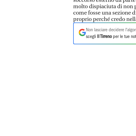
soccorso esterno da parte 
molto dispiaciuta di non p
come fosse una sezione di
proprio perché credo nell
Non lasciare decidere l'algor
scegli
Il Tirreno
per le tue not