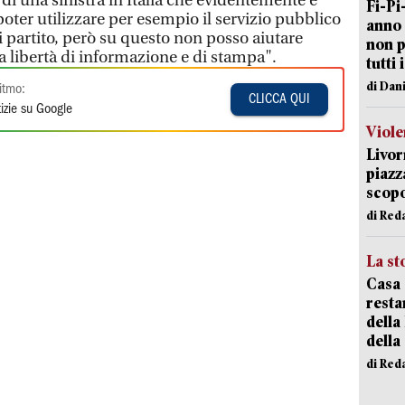
di una sinistra in Italia che evidentemente è
Fi-Pi
oter utilizzare per esempio il servizio pubblico
anno 
 partito, però su questo non posso aiutare
non p
a libertà di informazione e di stampa".
tutti 
di Dan
itmo:
CLICCA QUI
izie su Google
Viole
Livor
piazz
scopo
di Red
La st
Casa 
resta
della
della
di Red