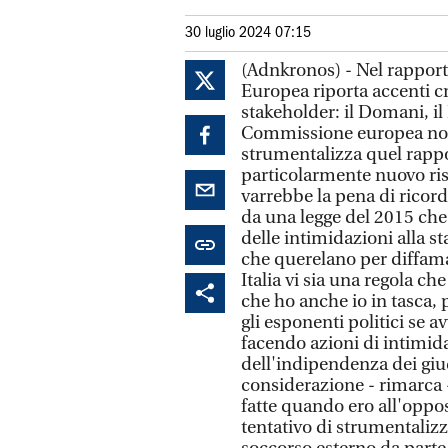
30 luglio 2024 07:15
(Adnkronos) - Nel rapport
Europea riporta accenti cri
stakeholder: il Domani, il
Commissione europea non è
strumentalizza quel rappor
particolarmente nuovo ris
varrebbe la pena di ricord
da una legge del 2015 che 
delle intimidazioni alla s
che querelano per diffama
Italia vi sia una regola ch
che ho anche io in tasca,
gli esponenti politici se
facendo azioni di intimid
dell'indipendenza dei giu
considerazione - rimarca -
fatte quando ero all'oppo
tentativo di strumentalizza