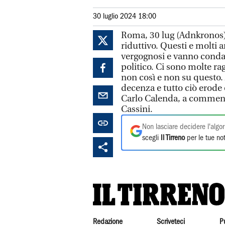
30 luglio 2024 18:00
Roma, 30 lug (Adnkronos) -
riduttivo. Questi e molti 
vergognosi e vanno conda
politico. Ci sono molte ra
non così e non su questo. 
decenza e tutto ciò erode 
Carlo Calenda, a commento
Cassini.
Non lasciare decidere l'algor
scegli
Il Tirreno
per le tue not
Redazione
Scriveteci
P