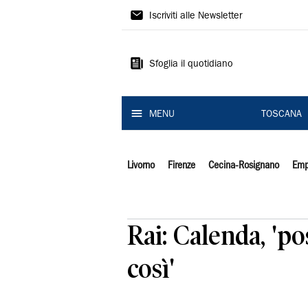
Il
Iscriviti alle Newsletter
Tirreno
Sfoglia il quotidiano
MENU
TOSCANA
Livorno
Firenze
Cecina-Rosignano
Emp
Rai: Calenda, 'p
così'