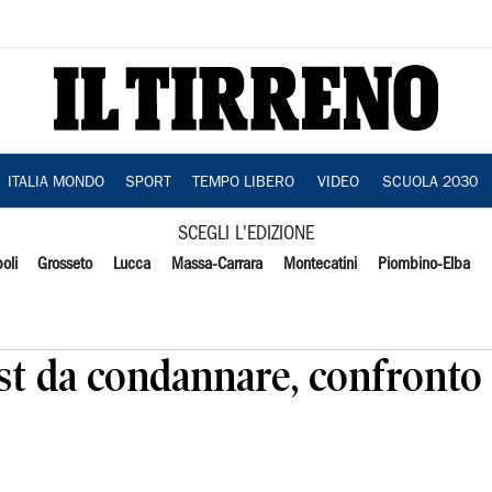
ITALIA MONDO
SPORT
TEMPO LIBERO
VIDEO
SCUOLA 2030
SCEGLI L'EDIZIONE
oli
Grosseto
Lucca
Massa-Carrara
Montecatini
Piombino-Elba
ost da condannare, confront