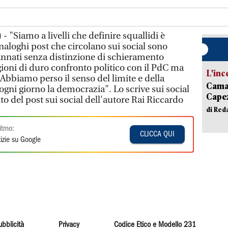
 "Siamo a livelli che definire squallidi è
analoghi post che circolano sui social sono
nnati senza distinzione di schieramento
gioni di duro confronto politico con il PdC ma
L'inc
Abbiamo perso il senso del limite e della
Camai
ogni giorno la democrazia". Lo scrive sui social
Capez
 del post sui social dell'autore Rai Riccardo
di Red
itmo:
CLICCA QUI
izie su Google
ubblicità
Privacy
Codice Etico e Modello 231