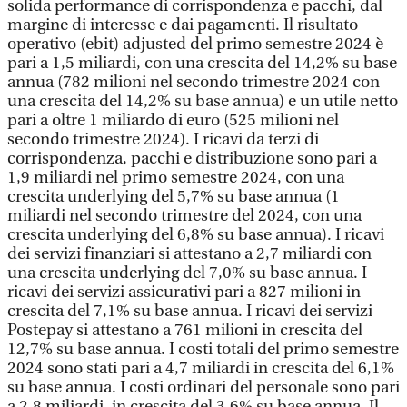
solida performance di corrispondenza e pacchi, dal
margine di interesse e dai pagamenti. Il risultato
operativo (ebit) adjusted del primo semestre 2024 è
pari a 1,5 miliardi, con una crescita del 14,2% su base
annua (782 milioni nel secondo trimestre 2024 con
una crescita del 14,2% su base annua) e un utile netto
pari a oltre 1 miliardo di euro (525 milioni nel
secondo trimestre 2024). I ricavi da terzi di
corrispondenza, pacchi e distribuzione sono pari a
1,9 miliardi nel primo semestre 2024, con una
crescita underlying del 5,7% su base annua (1
miliardi nel secondo trimestre del 2024, con una
crescita underlying del 6,8% su base annua). I ricavi
dei servizi finanziari si attestano a 2,7 miliardi con
una crescita underlying del 7,0% su base annua. I
ricavi dei servizi assicurativi pari a 827 milioni in
crescita del 7,1% su base annua. I ricavi dei servizi
Postepay si attestano a 761 milioni in crescita del
12,7% su base annua. I costi totali del primo semestre
2024 sono stati pari a 4,7 miliardi in crescita del 6,1%
su base annua. I costi ordinari del personale sono pari
a 2,8 miliardi, in crescita del 3,6% su base annua. Il